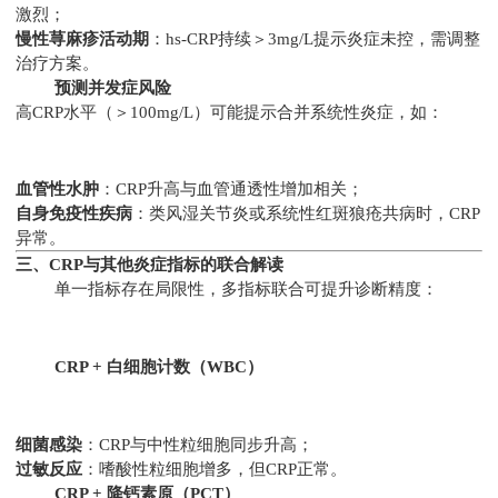
激烈；
慢性荨麻疹活动期
：hs-CRP持续＞3mg/L提示炎症未控，需调整
治疗方案。
预测并发症风险
高CRP水平（＞100mg/L）可能提示合并系统性炎症，如：
血管性水肿
：CRP升高与血管通透性增加相关；
自身免疫性疾病
：类风湿关节炎或系统性红斑狼疮共病时，CRP
异常。
三、CRP与其他炎症指标的联合解读
单一指标存在局限性，多指标联合可提升诊断精度：
CRP + 白细胞计数（WBC）
细菌感染
：CRP与中性粒细胞同步升高；
过敏反应
：嗜酸性粒细胞增多，但CRP正常。
CRP + 降钙素原（PCT）