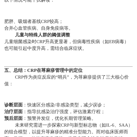
以下情况可能干扰解读：
肥胖、吸烟者基线CRP较高；
合并心血管疾病、自身免疫病等。
儿童与特殊人群的阈值调整
儿童细菌感染时CRP升高更显著，但病毒性疾病（如EB病毒）
也可能引起中度升高，需结合临床症状。
五、总结：CRP在荨麻疹管理中的定位
CRP作为炎症反应的“哨兵”，为荨麻疹提供了三大核心价
值：
诊断层面
：快速区分感染/非感染类型，减少误诊；
治疗层面
：指导抗感染治疗强度，评估激素疗程；
预后层面
：预警并发症，优化长期管理策略。
未来研究需进一步探索CRP与新型标志物（如IL-6、SAA）
的组合模型，以提升荨麻疹的精准分型能力。而对临床医师而