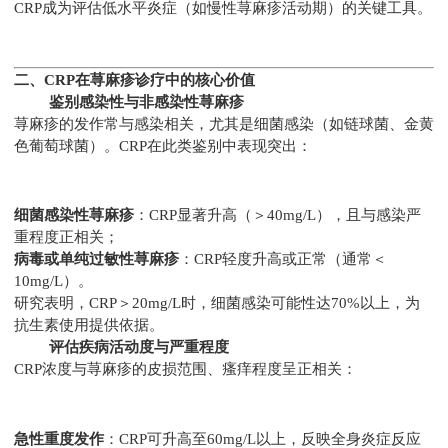
CRP成为评估低水平炎症（如慢性荨麻疹活动期）的关键工具。
二、CRP在荨麻疹诊疗中的核心价值
鉴别感染性与非感染性荨麻疹
荨麻疹的发作常与感染相关，尤其是细菌感染（如链球菌、金黄
色葡萄球菌）。CRP在此类鉴别中表现突出：
细菌感染性荨麻疹
：CRP显著升高（＞40mg/L），且与感染严
重程度正相关；
病毒或单纯过敏性荨麻疹
：CRP轻度升高或正常（通常＜
10mg/L）。
研究表明，CRP＞20mg/L时，细菌感染可能性达70%以上，为
抗生素使用提供依据。
评估疾病活动度与严重程度
CRP浓度与荨麻疹的皮损范围、瘙痒程度呈正相关：
急性重度发作
：CRP可升高至60mg/L以上，反映全身炎症反应