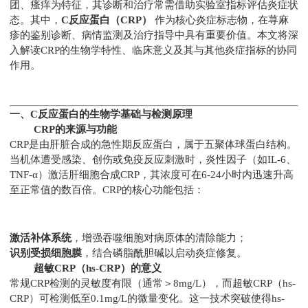
团、瘙痒为特征，其诊断和治疗常需借助实验室指标评估炎症状
态。其中，
C反应蛋白（CRP）
作为核心炎症标志物，在荨麻
疹的鉴别诊断、病情监测及治疗指导中具有重要价值。本文将深
入解读CRP的生物学特性、临床意义及其与其他炎症指标的协同
作用。
一、C反应蛋白的生物学基础与检测原理
CRP的来源与功能
CRP是由肝脏合成的急性期反应蛋白，属于五聚体球蛋白结构。
当机体遭受感染、创伤或免疫反应刺激时，炎性因子（如IL-6、
TNF-α）激活肝细胞合成CRP，其浓度可在6-24小时内迅速升高
至正常值的数百倍。CRP的核心功能包括：
激活补体系统
，增强吞噬细胞对病原体的清除能力；
识别受损细胞膜
，结合磷脂酰胆碱以启动炎症修复。
超敏CRP（hs-CRP）的意义
常规CRP检测的灵敏度有限（通常＞8mg/L），而超敏CRP（hs-
CRP）可检测低至0.1mg/L的微量变化。这一技术突破使得hs-