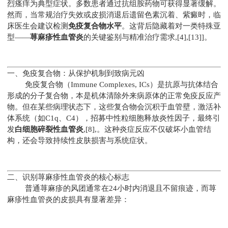
烈瘙痒为典型症状。多数患者通过抗组胺药物可获得显著缓解。
然而，当常规治疗失效或皮损消退后遗留色素沉着、紫癜时，临
床医生会建议检测
免疫复合物水平
。这背后隐藏着对一类特殊亚
型——
荨麻疹性血管炎
的关键鉴别与精准治疗需求,[4],[13]]。
一、免疫复合物：从保护机制到致病元凶
免疫复合物（Immune Complexes, ICs）是抗原与抗体结合
形成的分子复合物，本是机体清除外来病原体的正常免疫反应产
物。但在某些病理状态下，这些复合物会沉积于血管壁，激活补
体系统（如C1q、C4），招募中性粒细胞释放炎性因子，最终引
发
白细胞碎裂性血管炎
,[8],。这种炎症反应不仅破坏小血管结
构，还会导致持续性皮肤损害与系统症状。
二、识别荨麻疹性血管炎的核心标志
普通荨麻疹的风团通常在24小时内消退且不留痕迹，而荨
麻疹性血管炎的皮损具有显著差异：