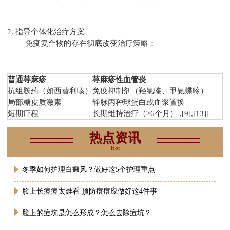
2. 指导个体化治疗方案
免疫复合物的存在彻底改变治疗策略：
普通荨麻疹
荨麻疹性血管炎
抗组胺药（如西替利嗪）
免疫抑制剂（羟氯喹、甲氨蝶呤）
局部糖皮质激素
静脉丙种球蛋白或血浆置换
短期疗程
长期维持治疗（≥6个月） ,[9],[13]]
热点资讯
Hot
冬季如何护理白癜风？做好这5个护理重点
脸上长痘痘太难看 预防痘痘应做好这4件事
脸上的痘坑是怎么形成？怎么去除痘坑？