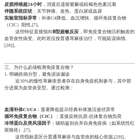
皮损持续超24小时
，消退后遗留紫癜或棕褐色色素沉着
伴随系统症状
：关节肿痛、发热、蛋白尿或血尿
实验室指标异常
：补体C4降低、血沉增快、循环免疫复合物
（CIC）阳性,[7],
这些特征直接指向
Ⅲ型超敏反应
，即免疫复合物沉积触发的
血管炎性病变。此时若仅按普通荨麻疹治疗，可能延误病情,
[28]]。
三、为什么必须检测免疫复合物？
1. 明确疾病分型，避免误诊漏诊
近30%的慢性荨麻疹患者存在自身免疫机制参与，其中部
分进展为血管炎亚型。通过检测：
血清补体C3/C4
：显著降低提示经典补体激活途径异常
循环免疫复合物（CIC）
：直接反映抗原-抗体复合物负荷
冷球蛋白及类风湿因子
：辅助鉴别合并自身免疫病（如系统性红
斑狼疮）,[7],
这些指标是区分普通荨麻疹与血管炎的核心依据,[29]]。