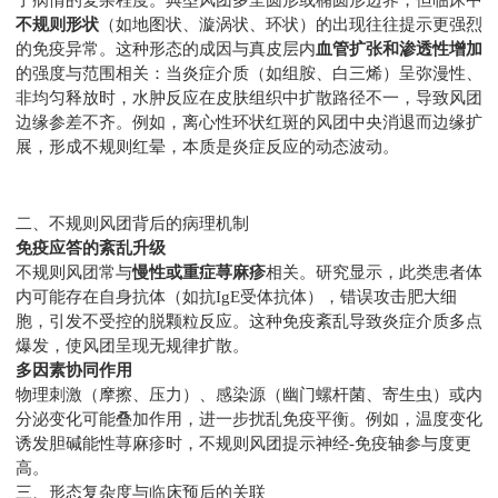
不规则形状
（如地图状、漩涡状、环状）的出现往往提示更强烈
的免疫异常。这种形态的成因与真皮层内
血管扩张和渗透性增加
的强度与范围相关：当炎症介质（如组胺、白三烯）呈弥漫性、
非均匀释放时，水肿反应在皮肤组织中扩散路径不一，导致风团
边缘参差不齐。例如，离心性环状红斑的风团中央消退而边缘扩
展，形成不规则红晕，本质是炎症反应的动态波动。
二、不规则风团背后的病理机制
免疫应答的紊乱升级
不规则风团常与
慢性或重症荨麻疹
相关。研究显示，此类患者体
内可能存在自身抗体（如抗IgE受体抗体），错误攻击肥大细
胞，引发不受控的脱颗粒反应。这种免疫紊乱导致炎症介质多点
爆发，使风团呈现无规律扩散。
多因素协同作用
物理刺激（摩擦、压力）、感染源（幽门螺杆菌、寄生虫）或内
分泌变化可能叠加作用，进一步扰乱免疫平衡。例如，温度变化
诱发胆碱能性荨麻疹时，不规则风团提示神经-免疫轴参与度更
高。
三、形态复杂度与临床预后的关联