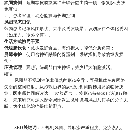
顽固病例
：短期糖皮质激素冲击联合益生菌干预，修复肠-皮肤
免疫轴。
五、患者管理：动态监测与长期控制
风团形态日记
鼓励患者记录风团形状、大小及诱发场景，识别潜在个体化诱因
（如压力、冷热交替）。
生活方式协同干预
低组胺饮食
：减少发酵食品、海鲜摄入，降低介质负荷；
屏障修护
：使用含神经酰胺的保湿剂，缓解搔抓导致的继发损
伤；
应激管理
：冥想训练调节自主神经，减少肥大细胞激活。
结语
风团的不规则性绝非偶然的形态变异，而是机体免疫网络
失衡的空间映射。从弥散边界的病理机制到阶梯用药的临床决
策，医患需共同解读这一“皮肤语言”，将形态特征转化为诊疗路
标。未来研究可深入探索局部炎症微环境与风团几何学的分子关
联，为个体化治疗提供新靶点。
SEO关键词
：不规则风团、荨麻疹严重程度、免疫紊乱、