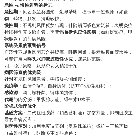
急性 vs 慢性进程的标志
急性期
：风团多呈类圆形，边界清晰，提示单一过敏原（如食
物、药物）触发，消退较快。
慢性期
：不规则风团反复出现，伴随鳞屑或色素沉着，表明炎症
持续损伤真皮微血管，需警惕
自身免疫性疾病
（如红斑狼疮、甲
状腺炎）的共病风险。
系统受累的预警信号
广泛性不规则风团若合并腹痛、呼吸困难，提示黏膜血管水肿，
可能进展为
喉头水肿或过敏性休克
，属急症范畴。
四、诊疗策略：从形态切入精准干预
病因筛查的优先级
针对不规则风团患者，需拓展检测维度：
免疫学
：血清总IgE、自身抗体（抗TPO/抗核抗体）；
感染源
：幽门螺杆菌、链球菌抗体；
代谢与内分泌
：甲状腺功能、维生素D水平。
阶梯式治疗优化
基础方案
：二代抗组胺药（如西替利嗪）加倍剂量，抑制组胺主
导的血管反应；
耐药性应对
：加用免疫调节剂（奥马珠单抗）或抗白三烯药物
（孟鲁司特），阻断多重炎症通路；