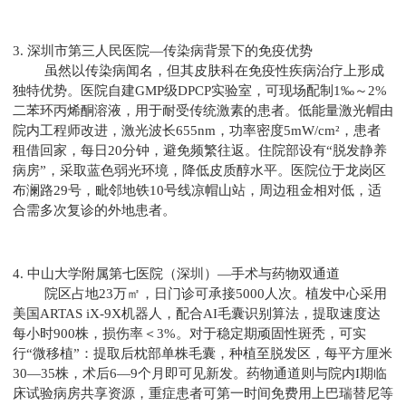
3. 深圳市第三人民医院—传染病背景下的免疫优势
虽然以传染病闻名，但其皮肤科在免疫性疾病治疗上形成
独特优势。医院自建GMP级DPCP实验室，可现场配制1‰～2%
二苯环丙烯酮溶液，用于耐受传统激素的患者。低能量激光帽由
院内工程师改进，激光波长655nm，功率密度5mW/cm²，患者
租借回家，每日20分钟，避免频繁往返。住院部设有“脱发静养
病房”，采取蓝色弱光环境，降低皮质醇水平。医院位于龙岗区
布澜路29号，毗邻地铁10号线凉帽山站，周边租金相对低，适
合需多次复诊的外地患者。
4. 中山大学附属第七医院（深圳）—手术与药物双通道
院区占地23万㎡，日门诊可承接5000人次。植发中心采用
美国ARTAS iX-9X机器人，配合AI毛囊识别算法，提取速度达
每小时900株，损伤率＜3%。对于稳定期顽固性斑秃，可实
行“微移植”：提取后枕部单株毛囊，种植至脱发区，每平方厘米
30—35株，术后6—9个月即可见新发。药物通道则与院内I期临
床试验病房共享资源，重症患者可第一时间免费用上巴瑞替尼等