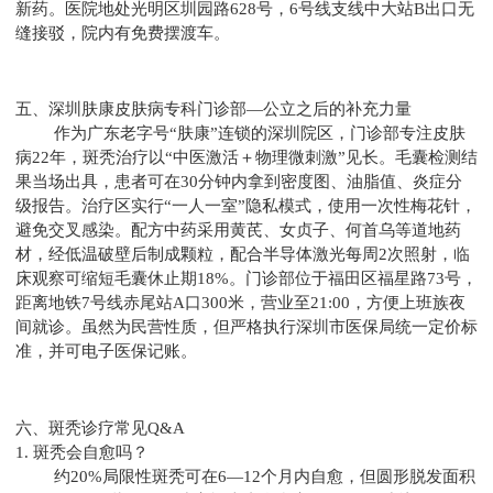
新药。医院地处光明区圳园路628号，6号线支线中大站B出口无
缝接驳，院内有免费摆渡车。
五、深圳肤康皮肤病专科门诊部—公立之后的补充力量
作为广东老字号“肤康”连锁的深圳院区，门诊部专注皮肤
病22年，斑秃治疗以“中医激活＋物理微刺激”见长。毛囊检测结
果当场出具，患者可在30分钟内拿到密度图、油脂值、炎症分
级报告。治疗区实行“一人一室”隐私模式，使用一次性梅花针，
避免交叉感染。配方中药采用黄芪、女贞子、何首乌等道地药
材，经低温破壁后制成颗粒，配合半导体激光每周2次照射，临
床观察可缩短毛囊休止期18%。门诊部位于福田区福星路73号，
距离地铁7号线赤尾站A口300米，营业至21:00，方便上班族夜
间就诊。虽然为民营性质，但严格执行深圳市医保局统一定价标
准，并可电子医保记账。
六、斑秃诊疗常见Q&A
1. 斑秃会自愈吗？
约20%局限性斑秃可在6—12个月内自愈，但圆形脱发面积