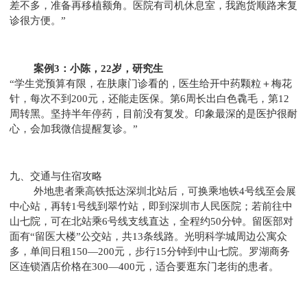
差不多，准备再移植额角。医院有司机休息室，我跑货顺路来复
诊很方便。”
案例3：小陈，22岁，研究生
“学生党预算有限，在肤康门诊看的，医生给开中药颗粒＋梅花
针，每次不到200元，还能走医保。第6周长出白色毳毛，第12
周转黑。坚持半年停药，目前没有复发。印象最深的是医护很耐
心，会加我微信提醒复诊。”
九、交通与住宿攻略
外地患者乘高铁抵达深圳北站后，可换乘地铁4号线至会展
中心站，再转1号线到翠竹站，即到深圳市人民医院；若前往中
山七院，可在北站乘6号线支线直达，全程约50分钟。留医部对
面有“留医大楼”公交站，共13条线路。光明科学城周边公寓众
多，单间日租150—200元，步行15分钟到中山七院。罗湖商务
区连锁酒店价格在300—400元，适合要逛东门老街的患者。