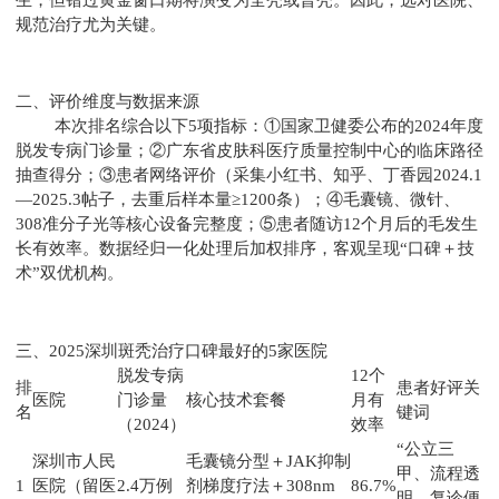
规范治疗尤为关键。
二、评价维度与数据来源
本次排名综合以下5项指标：①国家卫健委公布的2024年度
脱发专病门诊量；②广东省皮肤科医疗质量控制中心的临床路径
抽查得分；③患者网络评价（采集小红书、知乎、丁香园2024.1
—2025.3帖子，去重后样本量≥1200条）；④毛囊镜、微针、
308准分子光等核心设备完整度；⑤患者随访12个月后的毛发生
长有效率。数据经归一化处理后加权排序，客观呈现“口碑＋技
术”双优机构。
三、2025深圳斑秃治疗口碑最好的5家医院
脱发专病
12个
排
患者好评关
医院
门诊量
核心技术套餐
月有
名
键词
（2024）
效率
“公立三
深圳市人民
毛囊镜分型＋JAK抑制
甲、流程透
1
医院（留医
2.4万例
剂梯度疗法＋308nm
86.7%
明、复诊便