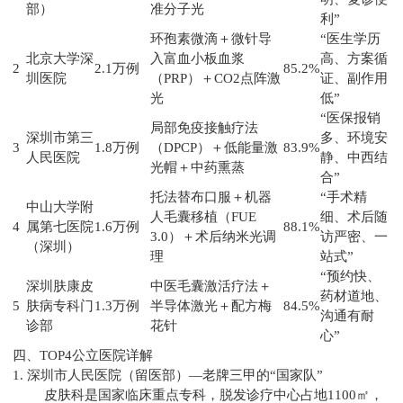
部）
准分子光
利”
环孢素微滴＋微针导
“医生学历
北京大学深
入富血小板血浆
高、方案循
2
2.1万例
85.2%
圳医院
（PRP）＋CO2点阵激
证、副作用
光
低”
“医保报销
局部免疫接触疗法
深圳市第三
多、环境安
3
1.8万例
（DPCP）＋低能量激
83.9%
人民医院
静、中西结
光帽＋中药熏蒸
合”
托法替布口服＋机器
“手术精
中山大学附
人毛囊移植（FUE
细、术后随
4
属第七医院
1.6万例
88.1%
3.0）＋术后纳米光调
访严密、一
（深圳）
理
站式”
“预约快、
深圳肤康皮
中医毛囊激活疗法＋
药材道地、
5
肤病专科门
1.3万例
半导体激光＋配方梅
84.5%
沟通有耐
诊部
花针
心”
四、TOP4公立医院详解
1. 深圳市人民医院（留医部）—老牌三甲的“国家队”
皮肤科是国家临床重点专科，脱发诊疗中心占地1100㎡，