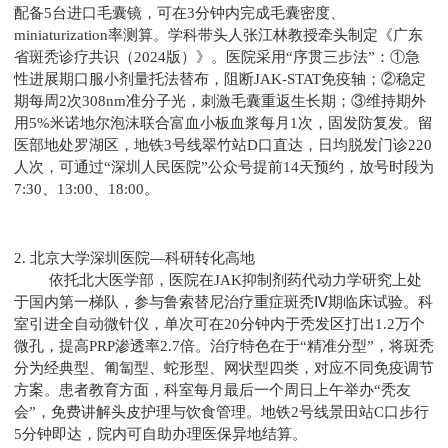
配备5台进口毛囊镜，可在3分钟内完成毛囊密度、
miniaturization率测算。学科带头人张江林教授牵头制定《广东
省斑秃诊疗共识（2024版）》。医院采用“序贯三步法”：①急
性进展期口服小剂量托法替布，阻断JAK-STAT免疫轴；②稳定
期每周2次308nm准分子光，刺激毛囊重返生长期；③维持期外
用5%米诺地尔泡沫联合富血小板血浆每月1次，固发防复发。留
医部地处罗湖区，地铁3号线翠竹站D口直达，日均脱发门诊220
人次，可通过“深圳人民医院”公众号提前14天预约，放号时段为
7:30、13:00、18:00。
2. 北京大学深圳医院—科研转化高地
依托北大医学部，医院在JAK抑制剂药代动力学研究上处
于国内第一梯队，参与鲁索替尼治疗重症斑秃Ⅳ期临床试验。科
室引进全自动微针仪，单次可在20分钟内于秃发区打出1.2万个
微孔，提高PRP渗透率2.7倍。治疗特色在于“精准分型”，将斑秃
分为经典型、匍匐型、蛇形型、网状型四类，对应不同免疫调节
方案。患者教育方面，科室每月最后一个周日上午举办“秃友
会”，免费讲解头皮护理与饮食管理。地铁2号线景田站C口步行
5分钟即达，院内可自助办理医保异地结算。