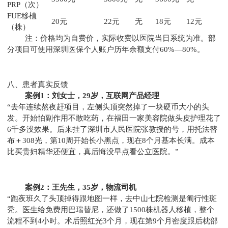
PRP（次）
FUE移植
20元
22元
无
18元
12元
（株）
注：价格均为自费价，实际收费以医院当日系统为准。部
分项目可使用深圳医保个人账户历年余额支付60%—80%。
八、患者真实反馈
案例1：刘女士，29岁，互联网产品经理
“去年连续熬夜赶项目，左侧头顶突然掉了一块硬币大小的头
发。开始怕副作用不敢吃药，在福田一家美容院做头皮护理花了
6千多没效果。后来挂了深圳市人民医院张教授的号，用托法替
布＋308光，第10周开始长小黑点，现在8个月基本长满。成本
比买贵妇精华还便宜，真后悔没早点看公立医院。”
案例2：王先生，35岁，物流司机
“跑夜班久了头顶掉得跟地图一样，去中山七院检测是匍行性斑
秃。医生给免费用巴瑞替尼，还做了1500株机器人移植，整个
流程不到4小时。术后照红光3个月，现在第9个月密度跟后枕部