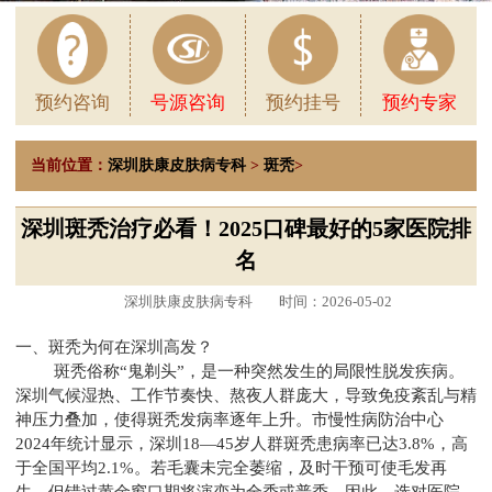
预约咨询
号源咨询
预约挂号
预约专家
当前位置：
深圳肤康皮肤病专科
>
斑秃
>
深圳斑秃治疗必看！2025口碑最好的5家医院排
名
深圳肤康皮肤病专科
时间：2026-05-02
一、斑秃为何在深圳高发？
斑秃俗称“鬼剃头”，是一种突然发生的局限性脱发疾病。
深圳气候湿热、工作节奏快、熬夜人群庞大，导致免疫紊乱与精
神压力叠加，使得斑秃发病率逐年上升。市慢性病防治中心
2024年统计显示，深圳18—45岁人群斑秃患病率已达3.8%，高
于全国平均2.1%。若毛囊未完全萎缩，及时干预可使毛发再
生，但错过黄金窗口期将演变为全秃或普秃。因此，选对医院、