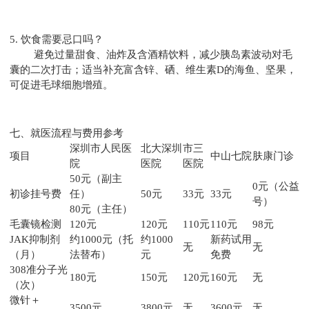
5. 饮食需要忌口吗？
避免过量甜食、油炸及含酒精饮料，减少胰岛素波动对毛
囊的二次打击；适当补充富含锌、硒、维生素D的海鱼、坚果，
可促进毛球细胞增殖。
七、就医流程与费用参考
深圳市人民医
北大深圳
市三
项目
中山七院
肤康门诊
院
医院
医院
50元（副主
0元（公益
初诊挂号费
任）
50元
33元
33元
号）
80元（主任）
毛囊镜检测
120元
120元
110元
110元
98元
JAK抑制剂
约1000元（托
约1000
新药试用
无
无
（月）
法替布）
元
免费
308准分子光
180元
150元
120元
160元
无
（次）
微针＋
3500元
3800元
无
3600元
无