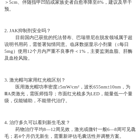
＞5cm、伴随指甲凹陷或家族史者自愈率降至8%，建议及早干
预。
2. JAK抑制剂安全吗？
目前国内已获批的托法替布、巴瑞替尼在脱发领域属于超
说明书用药，需签署知情同意。临床数据显示小剂量（≤每日
5mg）使用12个月内严重不良事件＜1%，主要监测血脂、肝酶
及血栓风险。
3. 激光帽与家用红光梳区别？
医用激光帽功率密度≥5mW/cm²，波长655nm±10nm，为
ⅢA类激光，需医师指导；市面红光梳多为LED，能量低一个量
级，仅能辅助，不能替代治疗。
4. 治疗多久可以看到新生毛发？
药物治疗平均8—12周见效，激光或微针一般6—8周可见毳
毛；若4个月仍无新生，需重新评估毛囊活性并调整方案。