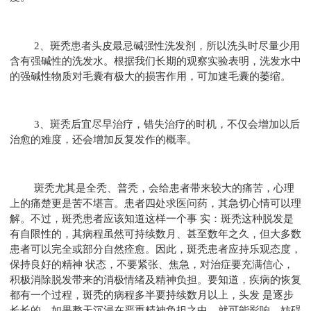
2、斑秃患者头皮最忌碱强性洗发剂，所以洗头时尽量少用
含有强碱性的洗发水。根据我们长期的观察实验表明，洗发水中
的强碱性物质对毛囊有极大的损害作用，可加速毛囊的萎缩。
3、斑秃后宜尽早治疗，错失治疗的时机，不仅会增加以后
治愈的难度，还会增加反复发作的概率。
斑秃尤其是全秃、普秃，会给患者带来较大的痛苦，心理
上的痛楚更是苦不堪言。患者四处求医问药，其急切心情可以理
解。不过，斑秃患者应该知道这样一个事 实：斑秃这种脱发是
有自限性的，其病程虽然可持续数月、甚至数年之久，但大多数
患者可以完全或部分自然痊愈。因此，斑秃患者应持乐观态度，
保持良好的精神 状态，不要紧张、焦急，对治症要充满信心，
积极消除脱发带来的消极情绪及精神负担。要知道，疾病的恢复
都有一个过程，斑秃的病程多半要持续数月以上，头发 是逐步
长长的，如果整天沉浸在严重精神负担之中，就可能影响，妨碍