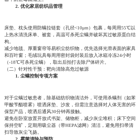
2. 优化家居纺织品管理
床垫、枕头使用防螨拉链套（孔径<10μm）包裹，每周用55℃以
上热水清洗床单、被套，高温可杀死尘螨并破坏其过敏原蛋白结
构。
减少地毯、厚重窗帘等易积尘纺织物，优先选择光滑表面的家具
和百叶窗；毛绒玩具每周用密封袋封装后放入冰箱冷冻24小时
（-18℃可杀死尘螨），取出后拍打去除尸体碎片。
（二）针对性干预：靶向清除高危过敏源
1. 尘螨控制专项方案
对于尘螨过敏患者，除基础纺织物清洁外，可使用杀螨剂（如苯
甲酸苄酯喷雾）喷洒床垫、沙发，但需注意选择对人体无害的环
保型产品，喷洒后通风30分钟再接触。
避免在卧室放置开放式书架、储物柜，减少灰尘堆积；床下空间
保持空旷，定期用吸尘器（带HEPA滤网）清洁，避免用扫帚清
扫导致灰尘飞扬。
2. 霉菌清除与预防