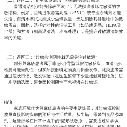
（二）误区二：“所有家庭清洁产品都能去除过敏源”
普通清洁剂仅能去除表面灰尘，无法彻底破坏过敏源的致
敏结构。例如，尘螨过敏源需高温（>55℃）或专业杀螨剂才能
失活，而清水擦拭只能减少尘螨数量，无法消除其排泄物中的致
敏蛋白。因此，选择针对性的清洁工具（如防螨床品、HEPA吸
尘器）和方法（如高温清洗、冷冻处理），是提升过敏源清除效
率的关键。
（三）误区三：“过敏检测阴性就无需关注过敏源”
部分荨麻疹患者属于非IgE介导型或假过敏反应，血清sIgE
检测可能呈阴性，但实际接触特定物质后仍会发作。此类患者需
通过症状日记、激发试验（在医生监督下少量接触可疑物质）进
一步明确诱因，避免因检测阴性而忽视潜在过敏源。
结语
家庭环境作为荨麻疹患者的主要生活场景，其过敏源控制
质量直接影响疾病的预后与生活质量。从尘螨、霉菌到食品添加
剂，这些潜藏在日常环境中的“隐形致敏原”，需要通过科学识