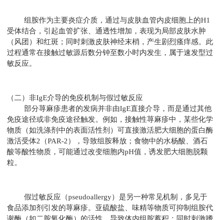
组胺作为主要炎症介质，通过与皮肤血管内皮细胞上的H1
受体结合，引起血管扩张、通透性增加，表现为局部皮肤水肿
（风团）和红斑；同时刺激皮肤神经末梢，产生剧烈瘙痒感。此
过程通常在接触过敏源后数分钟至数小时内发生，属于速发型过
敏反应。
（二）非IgE介导的免疫机制与假过敏反应
部分荨麻疹患者的发病并非由IgE直接介导，而是通过其他
免疫途径或非免疫途径触发。例如，接触性荨麻疹中，某些化学
物质（如洗涤剂中的表面活性剂）可直接激活肥大细胞的蛋白酶
激活受体2（PAR-2），导致组胺释放；食物中的水杨酸、酒石
酸等酸性物质，可能通过改变细胞内pH值，诱发肥大细胞脱颗
粒。
假过敏反应（pseudoallergy）是另一种常见机制，多见于
食品添加剂引发的荨麻疹。亚硫酸盐、味精等物质可抑制组胺代
谢酶（如二胺氧化酶）的活性，导致体内组胺蓄积；同时刺激嗜