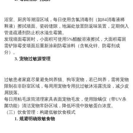
浴室、厨房等潮湿区域，每日使用含氯消毒剂（如84消毒液稀
释液）擦拭墙面、瓷砖缝隙，地漏处放置防返味装置，定期倒入
管道疏通剂防止积水滋生霉菌。
发现墙面霉斑时，小面积可使用5%醋酸溶液擦拭，大面积霉斑
需铲除霉变墙面后重新涂刷防霉涂料（含氧化锌、防霉剂成
分）。
3. 宠物过敏源管理
过敏患者家庭尽量避免饲养猫、狗等宠物，若已饲养，需将宠物
限制在非卧室区域，每周用宠物专用抗过敏沐浴露洗澡，减少皮
屑脱落。
每日用粘毛滚筒清理家具表面宠物毛发，使用除螨仪（带UV杀
菌功能）清洁宠物常卧区域，降低环境中致敏蛋白浓度。
（三）饮食管理：构建低敏饮食模式
1. 规避明确致敏食物