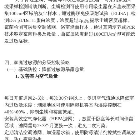
境采样检测辅助判断。尘螨检测可使用专用吸尘器在床垫表面采
集100cm²区域的灰尘样本，通过酶联免疫吸附试验（ELISA）检
测Der p1/Der f1蛋白浓度，浓度超过2μg/g提示尘螨密度超标。
霉菌检测可采集空调滤网、浴室墙面样本，通过真菌培养或PCR
技术鉴定霉菌种类及数量，曲霉属浓度超过100CFU/m³即可能诱
发过敏症状。
四、家庭过敏源的分级控制策略
（一）基础防控：降低过敏源暴露总量
1. 改善室内空气质量
每日开窗通风2~3次，每次30分钟以上，促进空气流通以降低室
内过敏源浓度；潮湿地区可使用除湿机将室内湿度控制在
40%~60%，抑制尘螨和霉菌繁殖。
安装高效空气净化器（HEPA滤网），放置于卧室等长时间停留
区域，滤网需每2~3个月更换一次，避免二次污染。
定期清洁空调滤网、加湿器水箱，使用防霉清洁剂擦拭空调蒸发
器，防止霉菌滋生。