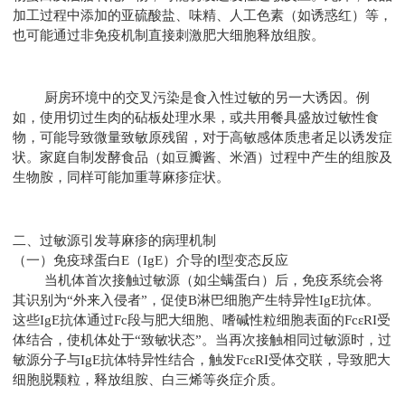
加工过程中添加的亚硫酸盐、味精、人工色素（如诱惑红）等，
也可能通过非免疫机制直接刺激肥大细胞释放组胺。
厨房环境中的交叉污染是食入性过敏的另一大诱因。例
如，使用切过生肉的砧板处理水果，或共用餐具盛放过敏性食
物，可能导致微量致敏原残留，对于高敏感体质患者足以诱发症
状。家庭自制发酵食品（如豆瓣酱、米酒）过程中产生的组胺及
生物胺，同样可能加重荨麻疹症状。
二、过敏源引发荨麻疹的病理机制
（一）免疫球蛋白E（IgE）介导的Ⅰ型变态反应
当机体首次接触过敏源（如尘螨蛋白）后，免疫系统会将
其识别为“外来入侵者”，促使B淋巴细胞产生特异性IgE抗体。
这些IgE抗体通过Fc段与肥大细胞、嗜碱性粒细胞表面的FcεRI受
体结合，使机体处于“致敏状态”。当再次接触相同过敏源时，过
敏源分子与IgE抗体特异性结合，触发FcεRI受体交联，导致肥大
细胞脱颗粒，释放组胺、白三烯等炎症介质。