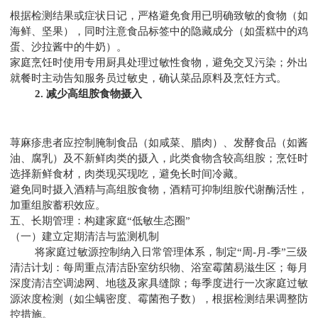
根据检测结果或症状日记，严格避免食用已明确致敏的食物（如
海鲜、坚果），同时注意食品标签中的隐藏成分（如蛋糕中的鸡
蛋、沙拉酱中的牛奶）。
家庭烹饪时使用专用厨具处理过敏性食物，避免交叉污染；外出
就餐时主动告知服务员过敏史，确认菜品原料及烹饪方式。
2. 减少高组胺食物摄入
荨麻疹患者应控制腌制食品（如咸菜、腊肉）、发酵食品（如酱
油、腐乳）及不新鲜肉类的摄入，此类食物含较高组胺；烹饪时
选择新鲜食材，肉类现买现吃，避免长时间冷藏。
避免同时摄入酒精与高组胺食物，酒精可抑制组胺代谢酶活性，
加重组胺蓄积效应。
五、长期管理：构建家庭“低敏生态圈”
（一）建立定期清洁与监测机制
将家庭过敏源控制纳入日常管理体系，制定“周-月-季”三级
清洁计划：每周重点清洁卧室纺织物、浴室霉菌易滋生区；每月
深度清洁空调滤网、地毯及家具缝隙；每季度进行一次家庭过敏
源浓度检测（如尘螨密度、霉菌孢子数），根据检测结果调整防
控措施。