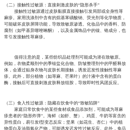
（二）接触性过敏源：直接刺激皮肤的“隐形杀手”
接触性过敏源通过皮肤黏膜直接接触引发局部或全身性荨
麻疹。家用洗涤剂中含有的烷基苯磺酸钠、荧光剂等化学物质，
可能破坏皮肤屏障功能，导致致敏原渗透。化妆品中的香料、防
腐剂（如甲基异噻唑啉酮），以及金属饰品中的镍、铬成分，也
常引发接触性荨麻疹。
值得注意的是，某些纺织品处理剂可能成为潜在致敏原。
例如，衣物柔顺剂中的季铵盐化合物、防皱整理剂中的甲醛释放
体，会通过贴身衣物与皮肤长期接触，诱发迟发性接触性荨麻
疹。此外，部分植物（如荨麻、芒果叶）的汁液中含有的蛋白
酶，接触后可直接刺激皮肤释放组胺，导致即时性风团反应。
（三）食入性过敏源：隐藏在饮食中的“致敏陷阱”
家庭日常饮食中的某些食材或食品添加剂，可能成为荨麻
疹患者的“隐形炸弹”。海鲜（如虾、蟹）、鸡蛋、牛奶等富含的
异性蛋白，易引发Ⅰ型变态反应；坚果（如花生、杏仁）中的植
物蛋白及油脂氧化产物，可能诱发迟发性过敏反应。此外，食品