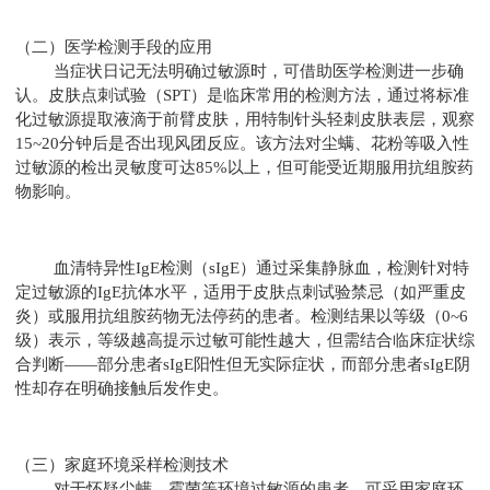
（二）医学检测手段的应用
当症状日记无法明确过敏源时，可借助医学检测进一步确
认。皮肤点刺试验（SPT）是临床常用的检测方法，通过将标准
化过敏源提取液滴于前臂皮肤，用特制针头轻刺皮肤表层，观察
15~20分钟后是否出现风团反应。该方法对尘螨、花粉等吸入性
过敏源的检出灵敏度可达85%以上，但可能受近期服用抗组胺药
物影响。
血清特异性IgE检测（sIgE）通过采集静脉血，检测针对特
定过敏源的IgE抗体水平，适用于皮肤点刺试验禁忌（如严重皮
炎）或服用抗组胺药物无法停药的患者。检测结果以等级（0~6
级）表示，等级越高提示过敏可能性越大，但需结合临床症状综
合判断——部分患者sIgE阳性但无实际症状，而部分患者sIgE阴
性却存在明确接触后发作史。
（三）家庭环境采样检测技术
对于怀疑尘螨、霉菌等环境过敏源的患者，可采用家庭环