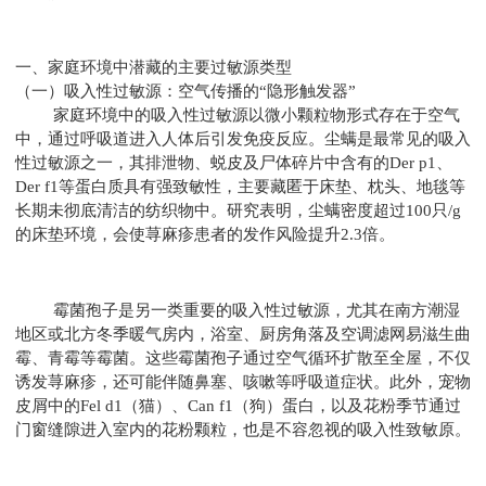
一、家庭环境中潜藏的主要过敏源类型
（一）吸入性过敏源：空气传播的“隐形触发器”
家庭环境中的吸入性过敏源以微小颗粒物形式存在于空气
中，通过呼吸道进入人体后引发免疫反应。尘螨是最常见的吸入
性过敏源之一，其排泄物、蜕皮及尸体碎片中含有的Der p1、
Der f1等蛋白质具有强致敏性，主要藏匿于床垫、枕头、地毯等
长期未彻底清洁的纺织物中。研究表明，尘螨密度超过100只/g
的床垫环境，会使荨麻疹患者的发作风险提升2.3倍。
霉菌孢子是另一类重要的吸入性过敏源，尤其在南方潮湿
地区或北方冬季暖气房内，浴室、厨房角落及空调滤网易滋生曲
霉、青霉等霉菌。这些霉菌孢子通过空气循环扩散至全屋，不仅
诱发荨麻疹，还可能伴随鼻塞、咳嗽等呼吸道症状。此外，宠物
皮屑中的Fel d1（猫）、Can f1（狗）蛋白，以及花粉季节通过
门窗缝隙进入室内的花粉颗粒，也是不容忽视的吸入性致敏原。