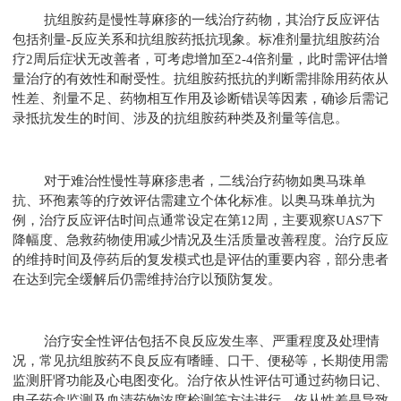
抗组胺药是慢性荨麻疹的一线治疗药物，其治疗反应评估
包括剂量-反应关系和抗组胺药抵抗现象。标准剂量抗组胺药治
疗2周后症状无改善者，可考虑增加至2-4倍剂量，此时需评估增
量治疗的有效性和耐受性。抗组胺药抵抗的判断需排除用药依从
性差、剂量不足、药物相互作用及诊断错误等因素，确诊后需记
录抵抗发生的时间、涉及的抗组胺药种类及剂量等信息。
对于难治性慢性荨麻疹患者，二线治疗药物如奥马珠单
抗、环孢素等的疗效评估需建立个体化标准。以奥马珠单抗为
例，治疗反应评估时间点通常设定在第12周，主要观察UAS7下
降幅度、急救药物使用减少情况及生活质量改善程度。治疗反应
的维持时间及停药后的复发模式也是评估的重要内容，部分患者
在达到完全缓解后仍需维持治疗以预防复发。
治疗安全性评估包括不良反应发生率、严重程度及处理情
况，常见抗组胺药不良反应有嗜睡、口干、便秘等，长期使用需
监测肝肾功能及心电图变化。治疗依从性评估可通过药物日记、
电子药盒监测及血清药物浓度检测等方法进行，依从性差是导致