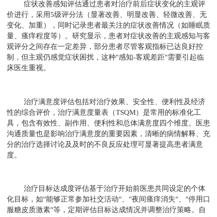
症状改善感知评估通过患者对治疗前后症状变化的主观评
价进行，采用5级评分法（显著改善、明显改善、轻微改善、无
变化、加重），同时记录患者最关注的症状改善情况（如睡眠质
量、瘙痒程度等）。研究显示，患者对症状改善的主观感知与客
观评分之间存在一定差异，部分患者尽管客观指标已达良好控
制，但主观仍感觉症状困扰，这种"感知-客观差距"需要引起临
床医生重视。
治疗满意度评估包括对治疗效果、安全性、便利性及经济
性的综合评价，治疗满意度量表（TSQM）是常用的标准化工
具，包含有效性、副作用、便利性和总体满意度四个维度。医患
沟通质量也是影响治疗满意度的重要因素，清晰的病情解释、充
分的治疗选择讨论及及时的不良反应处理可显著提高患者满意
度。
治疗目标达成度评估基于治疗开始前医患共同设定的个体
化目标，如"能够正常参加社交活动"、"夜间瘙痒消失"、"停用口
服糖皮质激素"等，定期评估目标达成情况并调整治疗策略。自