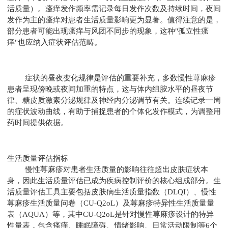
活质量）。瘙痒发作频率需记录每日发作次数及持续时间，夜间
发作为主的瘙痒对患者生活质量影响更为显著。值得注意的是，
部分患者可能出现瘙痒与风团不同步的现象，这种"孤立性瘙
痒"也应纳入症状评估范畴。
症状的昼夜变化规律是评估的重要补充，多数慢性荨麻疹
患者呈现傍晚或夜间加重的特点，这与体内组胺水平的昼夜节
律、糖皮质激素分泌规律及神经内分泌调节有关。连续记录一周
的症状波动曲线，有助于捕捉患者的个体化发作模式，为调整用
药时间提供依据。
生活质量评估指标
慢性荨麻疹对患者生活质量的影响往往超出皮肤症状本
身，因此生活质量评估已成为疾病控制评价的核心组成部分。生
活质量评估工具主要包括皮肤病生活质量指数（DLQI）、慢性
荨麻疹生活质量问卷（CU-Q2oL）及荨麻疹特异性生活质量量
表（AQUA）等，其中CU-Q2oL是针对慢性荨麻疹设计的特异
性量表，包含瘙痒、睡眠障碍、情绪影响、日常活动限制等6个