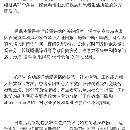
维度共23个条目，能更精准地反映疾病对患者生活质量的多方
面影响。
睡眠质量是生活质量评估的关键维度，慢性荨麻疹患者常
因夜间瘙痒和风团发作导致入睡困难、睡眠中断和早醒。评估内
容包括入睡所需时间、夜间觉醒次数、总睡眠时间及睡眠质量主
观评分。长期睡眠障碍可导致日间疲劳、注意力不集中和情绪问
题，形成"瘙痒-睡眠障碍-情绪低落"的恶性循环。
心理社会功能评估涵盖情绪状态、社交活动、工作能力和
人际关系等方面。患者常因担心风团突然发作而避免社交场合，
出现焦虑、抑郁等负性情绪，严重者可发展为社交恐惧症。工作
和学习能力受损主要表现为注意力分散、工作效率下降和
absenteeism增加，对职业发展和学业成就产生不利影响。
日常活动限制包括衣着选择受限（如避免紧身衣物）、运
动限制（因出汗可能诱发症状）、洗澡习惯改变（水温调整）及