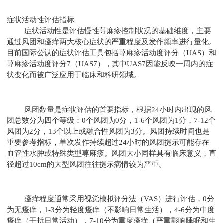
症状活动性评估指标
症状活动性是评估慢性荨麻疹控制状况的基础维度，主要
通过风团和瘙痒两大核心症状的严重程度及发作频率进行量化。
目前国际公认的症状评估工具包括荨麻疹活动度评分（UAS）和
荨麻疹活动度评分7（UAS7），其中UAS7因能反映一周内的症
状变化而被广泛应用于临床和科研领域。
风团数量是症状评估的首要指标，根据24小时内出现的风
团总数分为四个等级：0个风团为0分，1-6个风团为1分，7-12个
风团为2分，13个以上或融合性风团为3分。风团持续时间也是
重要参考指标，单次发作持续超过24小时的风团提示可能存在
血管性水肿或特殊类型荨麻疹。风团大小同样具有临床意义，直
径超过10cm的大型风团往往提示病情较为严重。
瘙痒程度通常采用视觉模拟评分法（VAS）进行评估，0分
为无瘙痒，1-3分为轻度瘙痒（不影响日常生活），4-6分为中度
瘙痒（干扰日常活动），7-10分为重度瘙痒（严重影响睡眠和生