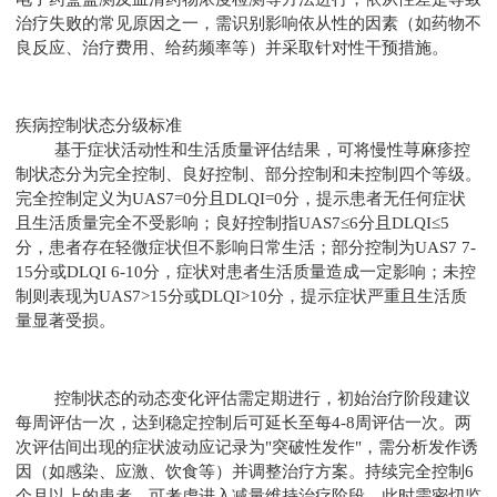
治疗失败的常见原因之一，需识别影响依从性的因素（如药物不
良反应、治疗费用、给药频率等）并采取针对性干预措施。
疾病控制状态分级标准
基于症状活动性和生活质量评估结果，可将慢性荨麻疹控
制状态分为完全控制、良好控制、部分控制和未控制四个等级。
完全控制定义为UAS7=0分且DLQI=0分，提示患者无任何症状
且生活质量完全不受影响；良好控制指UAS7≤6分且DLQI≤5
分，患者存在轻微症状但不影响日常生活；部分控制为UAS7 7-
15分或DLQI 6-10分，症状对患者生活质量造成一定影响；未控
制则表现为UAS7>15分或DLQI>10分，提示症状严重且生活质
量显著受损。
控制状态的动态变化评估需定期进行，初始治疗阶段建议
每周评估一次，达到稳定控制后可延长至每4-8周评估一次。两
次评估间出现的症状波动应记录为"突破性发作"，需分析发作诱
因（如感染、应激、饮食等）并调整治疗方案。持续完全控制6
个月以上的患者，可考虑进入减量维持治疗阶段，此时需密切监