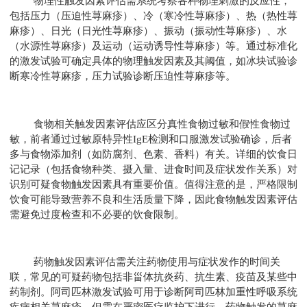
物理性触发因素评估需系统考察各种物理刺激的反应性，
包括压力（压迫性荨麻疹）、冷（寒冷性荨麻疹）、热（热性荨
麻疹）、日光（日光性荨麻疹）、振动（振动性荨麻疹）、水
（水源性荨麻疹）及运动（运动诱导性荨麻疹）等。通过标准化
的激发试验可确定具体的物理触发因素及其阈值，如冰块试验诊
断寒冷性荨麻疹，压力试验诊断压迫性荨麻疹等。
食物相关触发因素评估应区分真性食物过敏和假性食物过
敏，前者通过过敏原特异性IgE检测和口服激发试验确诊，后者
多与食物添加剂（如防腐剂、色素、香料）有关。详细的饮食日
记记录（包括食物种类、摄入量、进食时间及症状发作关系）对
识别可疑食物触发因素具有重要价值。值得注意的是，严格限制
饮食可能导致营养不良和生活质量下降，因此食物触发因素评估
需避免过度检查和不必要的饮食限制。
药物触发因素评估需关注药物使用与症状发作的时间关
联，常见的可疑药物包括非甾体抗炎药、抗生素、疫苗及某些中
药制剂。阿司匹林激发试验可用于诊断阿司匹林加重性呼吸系统