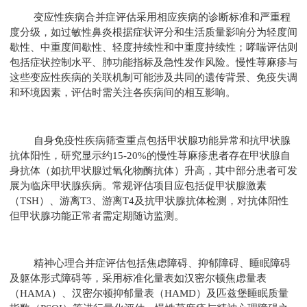
变应性疾病合并症评估采用相应疾病的诊断标准和严重程
度分级，如过敏性鼻炎根据症状评分和生活质量影响分为轻度间
歇性、中重度间歇性、轻度持续性和中重度持续性；哮喘评估则
包括症状控制水平、肺功能指标及急性发作风险。慢性荨麻疹与
这些变应性疾病的关联机制可能涉及共同的遗传背景、免疫失调
和环境因素，评估时需关注各疾病间的相互影响。
自身免疫性疾病筛查重点包括甲状腺功能异常和抗甲状腺
抗体阳性，研究显示约15-20%的慢性荨麻疹患者存在甲状腺自
身抗体（如抗甲状腺过氧化物酶抗体）升高，其中部分患者可发
展为临床甲状腺疾病。常规评估项目应包括促甲状腺激素
（TSH）、游离T3、游离T4及抗甲状腺抗体检测，对抗体阳性
但甲状腺功能正常者需定期随访监测。
精神心理合并症评估包括焦虑障碍、抑郁障碍、睡眠障碍
及躯体形式障碍等，采用标准化量表如汉密尔顿焦虑量表
（HAMA）、汉密尔顿抑郁量表（HAMD）及匹兹堡睡眠质量