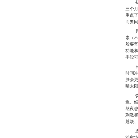
三个
重点
而要问
素（
般要坚
功能和
手段
时间
肤会更
晒太
鱼、鲭
熬夜
刺激
越烦、
治愈