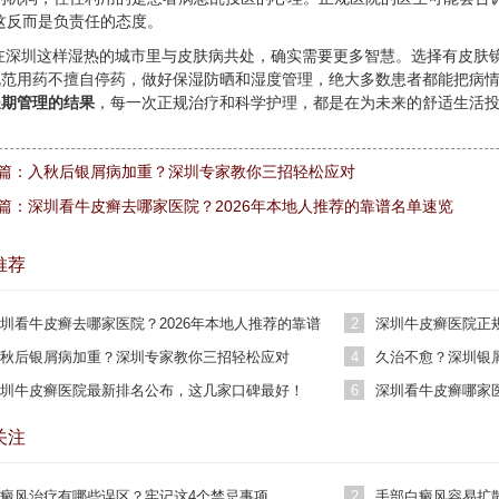
这反而是负责任的态度。
在深圳这样湿热的城市里与皮肤病共处，确实需要更多智慧。选择有皮肤
规范用药不擅自停药，做好保湿防晒和湿度管理，绝大多数患者都能把病
长期管理的结果
，每一次正规治疗和科学护理，都是在为未来的舒适生活
篇：
入秋后银屑病加重？深圳专家教你三招轻松应对
篇：
深圳看牛皮癣去哪家医院？2026年本地人推荐的靠谱名单速览
推荐
圳看牛皮癣去哪家医院？2026年本地人推荐的靠谱
2
深圳牛皮癣医院正
单速览
秋后银屑病加重？深圳专家教你三招轻松应对
4
久治不愈？深圳银
圳牛皮癣医院最新排名公布，这几家口碑最好！
6
深圳看牛皮癣哪家
康复案例
关注
癜风治疗有哪些误区？牢记这4个禁忌事项
2
手部白癜风容易扩