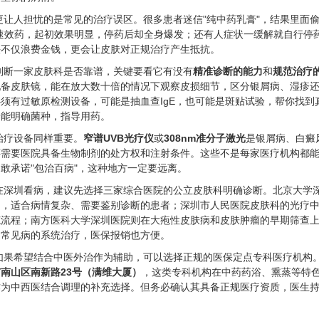
更让人担忧的是常见的治疗误区。很多患者迷信"纯中药乳膏"，结果里面偷
的速效药，起初效果明显，停药后却全身爆发；还有人症状一缓解就自行停
法不仅浪费金钱，更会让皮肤对正规治疗产生抵抗。
判断一家皮肤科是否靠谱，关键要看它有没有
精准诊断的能力
和
规范治疗
配备皮肤镜，能在放大数十倍的情况下观察皮损细节，区分银屑病、湿疹
须有过敏原检测设备，可能是抽血查IgE，也可能是斑贴试验，帮你找
养能明确菌种，指导用药。
治疗设备同样重要。
窄谱UVB光疗仪
或
308nm准分子激光
是银屑病、白癜
还需要医院具备生物制剂的处方权和注射条件。这些不是每家医疗机构都
敢承诺"包治百病"，这种地方一定要远离。
在深圳看病，建议先选择三家综合医院的公立皮肤科明确诊断。北京大学
富，适合病情复杂、需要鉴别诊断的患者；深圳市人民医院皮肤科的光疗
范流程；南方医科大学深圳医院则在大疱性皮肤病和皮肤肿瘤的早期筛查
和常见病的系统治疗，医保报销也方便。
如果希望结合中医外治作为辅助，可以选择正规的医保定点专科医疗机构
南山区南新路23号（满维大厦）
，这类专科机构在中药药浴、熏蒸等特
作为中西医结合调理的补充选择。但务必确认其具备正规医疗资质，医生持