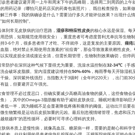
初诊患者建议避开周一上午和周末下午的高峰期，选择周二到周四的上午
月的用药记录（哪怕只是药店买的药膏包装照片）、既往检查报告，如果
了解三件事：我的病确诊是什么？需要治疗多久才能评估效果？出现什么情
"如何长期控制"。
具体到常见皮肤病的治疗思路，
湿疹和特应性皮炎
的核心永远是保湿。每
不用恐惧，短期规范使用很安全），重度患者可考虑度普利尤单抗等生物
持3-6个月，很多患者痒了才吃、不痒就停，这是复发的主要原因。
痤疮
血脂，绝对禁止长期使用含激素的"祛痘膏"，那会导致激素依赖性皮炎。
可以实现皮损全清或接近全清，但需长期管理，生物制剂效果确切，但停
日常防护在深圳这种气候下显得尤为重要。洗澡水温控制在
32-34℃
（手感
冲洗会破坏皮脂膜。室内湿度建议维持在
50%-60%
，梅雨季每天开除湿机至
干燥。深圳紫外线强烈，当指数大于3级时（全年约220天），出门前30
阳有益，但要避开正午强光。
饮食管理不必过度忌口，但确实要减少高糖高油食物的摄入，这些食物会促
鱼），其中的Omega-3脂肪酸有助于减轻皮肤炎症。睡眠对瘙痒影响巨
患者低一半，因为睡眠不足会显著降低疼痛和瘙痒的阈值。运动出汗后要在
和微生物繁殖是运动后皮损加重的元凶。最后别忽视情绪管理，焦虑和压力
越烦越痒"的恶性循环，必要时可寻求心理科的支持。
皮肤病本质上是慢性病，就像高血压、糖尿病一样，需要的是耐心和科学管理
"的机构，往往利用的是患者病急乱投医的心理。正规医院的医生可能会告