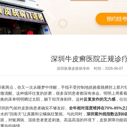
深圳牛皮癣医院正规诊
深圳肤康皮肤病专科
时间：2026-06-07
深夜两点，你又一次从睡梦中痒醒，手指不受控制地抓挠着胳膊肘上那片
稍微清醒。这种循环往复的折磨，很多深圳患者都深有体会。明明上周看
刚换的床单明明晒过太阳，躺下却浑身刺痒。这种
反复发作的无力感
，往
深圳的气候对皮肤病患者确实不够友好。
全年相对湿度维持在70%-85%之
水的"回南天"让真菌和尘螨疯狂繁殖。与此同时，
深圳紫外线指数达到6级
色斑，对银屑病、湿疹患者更是刺激。高温高湿的环境下，皮肤屏障功能
加重你的病情。