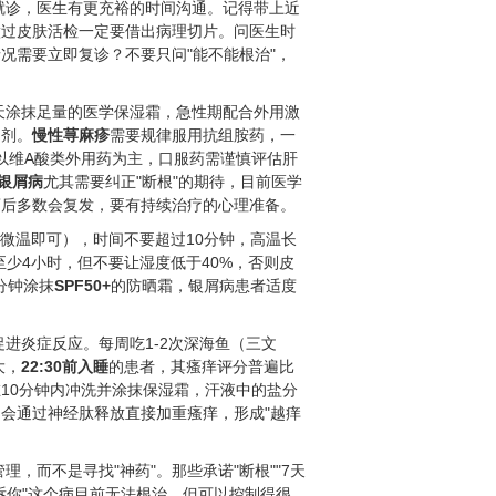
就诊，医生有更充裕的时间沟通。记得带上近
做过皮肤活检一定要借出病理切片。问医生时
况需要立即复诊？不要只问"能不能根治"，
天涂抹足量的医学保湿霜，急性期配合外用激
制剂。
慢性荨麻疹
需要规律服用抗组胺药，一
以维A酸类外用药为主，口服药需谨慎评估肝
银屑病
尤其需要纠正"断根"的期待，目前医学
药后多数会复发，要有持续治疗的心理准备。
微温即可），时间不要超过10分钟，高温长
少4小时，但不要让湿度低于40%，否则皮
分钟涂抹
SPF50+
的防晒霜，银屑病患者适度
进炎症反应。每周吃1-2次深海鱼（三文
大，
22:30前入睡
的患者，其瘙痒评分普遍比
10分钟内冲洗并涂抹保湿霜，汗液中的盐分
会通过神经肽释放直接加重瘙痒，形成"越痒
，而不是寻找"神药"。那些承诺"断根""7天
诉你"这个病目前无法根治，但可以控制得很