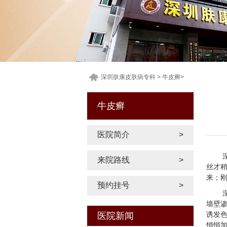
深圳肤康皮肤病专科
>
牛皮癣
>
牛皮癣
医院简介
>
来院路线
>
丝才
来；
预约挂号
>
墙壁渗
诱发
医院新闻
悄悄