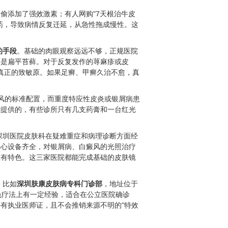
偷添加了强效激素；有人网购"7天根治牛皮
药，导致病情反复迁延，从急性拖成慢性。这
的手段
。基础的肉眼观察远远不够，正规医院
还是扁平苔藓。对于反复发作的荨麻疹或皮
到真正的致敏原。如果足癣、甲癣久治不愈，真
风的标准配置，而重度特应性皮炎或银屑病患
能提供的，有些诊所只有几支药膏和一台红光
深圳医院皮肤科在疑难重症和病理诊断方面经
中心设备齐全，对银屑病、白癜风的光照治疗
上有特色。这三家医院都能完成基础的皮肤镜
。比如
深圳肤康皮肤病专科门诊部
，地址位于
色疗法上有一定经验，适合在公立医院确诊
有执业医师证，且不会推销来源不明的"特效