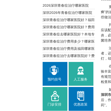
2026深圳青春痘治疗哪家医院
癣"
好？福田区专业解析
深圳2026年青春痘治疗哪家医院
些做
好？福田南山推荐
深圳青春痘治疗哪家医院好？福田
南山费用参考
深圳青春痘治疗哪家医院好？费用
应该
与攻略
深圳青春痘去哪家医院好？本地专
炎，必
菌培
业治疗指南
深圳青春痘治疗费用多少？哪家医
院靠谱
深圳青春痘治疗费用及福田哪家医
者，
院口碑好
深圳青春痘治疗去哪家医院好？费
灯，却
用与建议
验丰
有规
预约挂号
人工服务
检查
深圳市
后，
门诊安排
优惠政策
药"。