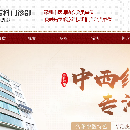
春痘
脱发
皮炎
湿疹
荨麻