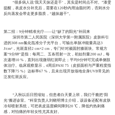
“很多病人说‘我天天抹还是干’，其实是时间点不对。”漆雯
提醒，表皮水分补充后，需要在120秒内用油脂封闭，否则水分
反向蒸发会带走更多脂质，“越抹越干”。
第二招：9分钟精准光疗——让“缺了的阳光”补回来
深圳市第二人民医院（深圳大学第一附属医院）皮肤科引
进的308 nm氯化氙准分子光平台，可输出单脉冲能量高达3
J/cm²，光斑直径2 cm×2 cm，专门针对顽固肘膝斑块。常规方
案“9分钟”是指：每周二、五各照射一次，初始剂量200 mJ，每
次递增10 %，直到出现微弱红斑即止；平均9分钟可完成单侧肢
体治疗。临床观察显示，4周后PASI 75（皮损面积与严重程度指
数下降75 %）达标率67 %，且未出现开放场地全身UVB常见的
泛发红斑反应。
“入秋以后日照缩短，但患者白天要上班，我们干脆把‘阳
光’搬进诊室。”科室负责人刘晓明博士介绍，该设备还配有皮肤
冷却喷射系统，可把表皮温度瞬间降到20 ℃，降低灼热刺痛
感，对怕痛的年轻女性尤其友好。