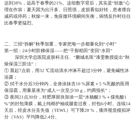
达到38%，远高于春季的21%。这组数字背后，其实是“轻敌”心
理在作祟：夏天因为出汗多、日照强，皮损看似好转，患者擅自
减药或停药；秋燥一来，免疫微环境瞬间失衡，病情反扑时往往
比春季更猛烈。
二、三招“拆解”秋季加重，专家把每一步都量化到“小时”
第一招：24小时阶梯保湿——把“干裂稻田”变回“水田”
深圳大学总医院皮肤科主任、“鹏城名医”漆雯教授提出“秋
燥保湿三阶法”：
① 晨起7点前，用32 ℃流动清水冲淋不超过3分钟，避免碱性沐
浴露；
② 拭干水分后3分钟内，全身涂抹含10 %尿素＋5 %乳酸的医用
保湿霜，用量基准为“成人一次至少30 g，约两指长”；
③ 夜间21点30分，对肥厚斑块加涂一层“水杨酸3 %＋煤焦酸1
%”的封包薄膜，戴上纯棉护袖或腿套过夜，封包6小时。连续14
天后，经皮水分丢失值（TEWL）可下降28 %，瘙痒视觉模拟评
分（VAS）平均降低2.4分。