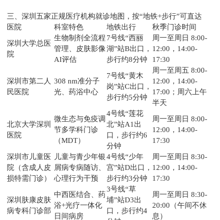
三、深圳五家正规医疗机构就诊地图，按“地铁+步行”可直达
医院
科室特色
地铁出行
秋季门诊时间
生物制剂全流程
7号线“西丽
周一至周日 8:00-
深圳大学总医
管理、皮肤影像
湖”站B出口，
12:00，14:00-
院
AI评估
步行约8分钟
17:30
周一至周五 8:00-
7号线“黄木
深圳市第二人
308 nm准分子
12:00，14:00-
岗”站C出口，
民医院
光、药浴中心
17:00；周六上午
步行约5分钟
半天
4号线“莲花
微生态与免疫调
周一至周日 8:00-
北京大学深圳
北”站A1出
节多学科门诊
12:00，14:00-
医院
口，步行约6
（MDT）
17:30
分钟
深圳市儿童医
儿童与青少年银
4号线“少年
周一至周日 8:30-
院（含成人皮
屑病专病随访、
宫”站D出口，
12:00，14:00-
损特需门诊）
心理行为干预
步行约3分钟
17:30
3号线“草
中西医结合、药
周一至周日 8:30-
深圳肤康皮肤
埔”站D3出
浴+光疗一体化
20:00（午间不休
病专科门诊部
口，步行约4
日间病房
息）