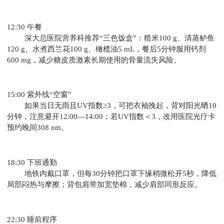
12:30 午餐
深大总医院营养科推荐“三色饭盒”：糙米100 g、清蒸鲈鱼
120 g、水煮西兰花100 g、橄榄油5 mL，餐后5分钟服用钙剂
600 mg，减少糖皮质激素长期使用的骨量流失风险。
15:00 紫外线“空窗”
如果当日无雨且UV指数≥3，可把衣袖挽起，背对阳光晒10
分钟，注意避开12:00—14:00；若UV指数＜3，改用医院光疗卡
预约晚间308 nm。
18:30 下班通勤
地铁内戴口罩，但每30分钟把口罩下缘稍微松开5秒，降低
局部闷热与摩擦；背包肩带加宽垫棉，减少肩部同形反应。
22:30 睡前程序