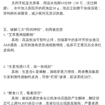
关闭手机蓝光屏幕，用温水泡脚10分钟（38 ℃，没过脚
踝），水中加入医院开的死海盐30 g，泡后立刻擦干涂保湿霜；
穿纯棉长袜睡觉，减少夜间无意识抓挠。
五、破解三大“民间神招”，别再被忽悠
1. “艾草熏烤能断根”
真相：高温焦油可暂时止痒，但烟雾中的多环芳烃会激活
AhR通路，反而刺激角质形成细胞增殖，临床不乏熏完后全身红
皮病例。
2. “生姜泡酒15天，抹一抹就好”
真相：生姜含6-姜烯酚，酒精穿透力增强，两者叠加极易
引发刺激性接触性皮炎，导致“烂斑”渗液，延误系统治疗。
3. “断食21天，毒素排空”
真相：极低热量饮食会让机体动员脂肪产生酮体，酮症状
态可上调NLRP3炎症小体，患者往往出现新发脓疱，严重者诱