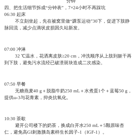
分钟
四、把生活细节拆成“分钟表”，7×24小时不再踩坑
06:30 起床
不立刻坐起，先在被窝里做“踝泵运动”30下，促进下肢静
脉回流，减少点滴状皮损因久站新发。
07:00 冲淋
32 ℃温水，花洒离皮肤≥20 cm，冲洗顺序从上肢到躯干再
到下肢，避免污水流经已破溃斑块造成二次感染。
07:50 早餐
无糖燕麦40 g＋脱脂牛奶250 mL＋水煮蛋1个＋蓝莓50 g，
提供ω-3与花青素，抑炎抗氧化。
10:30 茶歇
避开公司楼下的奶茶，换成白开水250 mL＋5颗原味杏
仁，避免高GI刺激胰岛素样生长因子-1（IGF-1）。