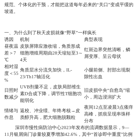
规范、个体化的干预，才能把这道每年必来的“关口”变成平缓的
坡道。
一、为什么到了秋天皮损就像“野草”一样疯长
诱因
机制
典型表现
昼夜温
皮肤屏障应激收缩，角质形成
红斑边界突然清晰，鳞
差＞7
细胞增殖周期由28天缩短至3～
屑变厚、呈云母状
℃
4天
相对湿
角质层水分流失加快，IL-
小腿前侧、肘部出现裂
度＜55
23/Th17轴活化
隙性出血
%
UVB剂量不足，皮肤局部维生
日照时
旧皮损中央“自愈岛”缩
素D合成下降，调节性T细胞功
数减少
小，周边浸润扩大
能弱化
夜间12点至凌晨3点瘙痒
情绪与
返校、冲业绩、年终考核→皮
高峰，抓痕呈现串珠样
作息
质醇升高，肥大细胞脱颗粒
分布
深圳市慢性病防治中心2023年发布的流调数据显示，9—
11月银屑病门诊量较夏季增加42.6%，其中“首诊即中重度”比例