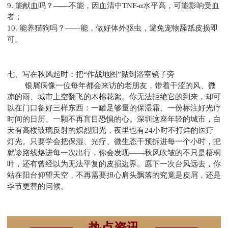
9. 能献血吗？——不能，因血清中TNF-α水平高，可能影响受血
者；
10. 能养猫狗吗？——能，做好体外驱虫，避免宠物舔舐皮损即
可。
七、写在秋风起时：把“作战地图”贴到浴室镜子旁
银屑病像一位每年都会来访的老朋友，带着干涩的风、微
凉的雨、城市上空翻飞的木棉花絮。你无法拒绝它的到来，却可
以在门口备好三样东西：一罐足够量的保湿霜、一份标注好光疗
时间的日历、一颗不再盲目恐惧的心。深圳这座年轻的城市，白
天有高楼玻璃反射的炽烈阳光，夜里也有24小时不打烊的医疗
灯光。只要学会把保湿、光疗、微生态干预拆进每一个小时，把
就诊路线烙进每一次出行，你会发现——秋风吹皱的不只是梧桐
叶，还有曾经以为无法平复的皮损边界。愿下一次台风远去，你
站在阳台仰望天空，不再需要担心肩头飘落的究竟是皮屑，还是
季节更替的问候。
热点资讯