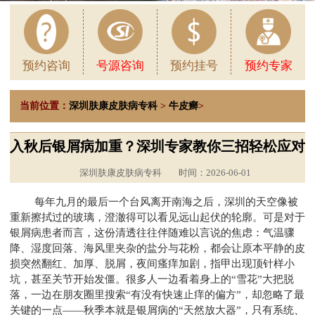
预约咨询
号源咨询
预约挂号
预约专家
当前位置：
深圳肤康皮肤病专科
>
牛皮癣
>
入秋后银屑病加重？深圳专家教你三招轻松应对
深圳肤康皮肤病专科
时间：2026-06-01
每年九月的最后一个台风离开南海之后，深圳的天空像被
重新擦拭过的玻璃，澄澈得可以看见远山起伏的轮廓。可是对于
银屑病患者而言，这份清透往往伴随难以言说的焦虑：气温骤
降、湿度回落、海风里夹杂的盐分与花粉，都会让原本平静的皮
损突然翻红、加厚、脱屑，夜间瘙痒加剧，指甲出现顶针样小
坑，甚至关节开始发僵。很多人一边看着身上的“雪花”大把脱
落，一边在朋友圈里搜索“有没有快速止痒的偏方”，却忽略了最
关键的一点——秋季本就是银屑病的“天然放大器”，只有系统、