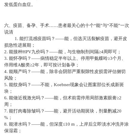
发低蛋白血症。
六、疫苗、备孕、手术……患者最关心的十个“能”与“不能”一次
说清
1. 能打流感疫苗吗？——能，但选灭活裂解疫苗，避开皮
损急性进展期；
2. 能接种HPV九价吗？——能，与生物制剂间隔≥4周即可；
3. 能怀孕吗？——病情稳定半年以上、停用甲氨蝶呤≥3个月、
停用维A酸类≥2年，即可按计划备孕；
4. 能顺产吗？——能，除非会阴部严重裂隙性皮损需评估侧切
风险；
5. 能纹身吗？——不能，Koebner现象会让图案部位长成新斑
块；
6. 能做近视激光吗？——能，但术前需停用局部激素眼膏≥2
周；
7. 能打肉毒除皱吗？——能，避开活动期斑块，剂量酌减20
%；
8. 能潜水吗？——能，但深度≤10 m，上岸后立即淡水冲洗并涂
保湿霜；