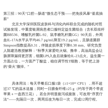
第三招：90天“口腔—肠道”微生态干预——把免疫风暴“釜底抽
薪”
北京大学深圳医院皮肤科与消化内科联合完成的随机对照
试验发现，中重度银屑病患者口服特定益生菌组合（含长双歧杆
菌BB536、嗜酸乳杆菌L-92、鼠李糖乳杆菌GG）90天后，外周
血IL-17A水平从平均46.7 pg/mL降至19.2 pg/mL，且肠道菌群
Simpson指数提高0.31，伴随皮损厚度下降0.38 mm。研究负责
人陈建浩教授解释：“秋季大家爱吃火锅、撸串，高油高盐会让
肠屏障漏得更厉害，细菌LPS入血后就像给IL-23点火。益生菌一
方面占位，一方面产丁酸盐，稳住调节性T细胞，等于把上游
的‘柴火’撤掉。”
具体用法：每天早餐后口服1袋（≥1×10¹¹ CFU），用不超
过37 ℃的温水送服；同时一日膳食纤维≥25 g（约等于两个带皮
苹果＋一盘西兰花）。若合并明显腹泻或腹胀，可改用“序贯疗
法”——先隔日一次，两周后改为每日一次，完成12周疗程。