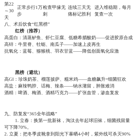
第22
正常步行1万
检查甲缘无
连续三天无
进入维稳期，每月
～30
步
刺
痛标记胜利
复查一次
天
八、术后饮食“红黑榜”
红榜（推荐）
高蛋白：清蒸鲈鱼、虾仁豆腐、低糖希腊酸奶——促进胶原合成
高锌：牛里脊、牡蛎、南瓜子——加速上皮再生
抗氧化：蓝莓、猕猴桃、羽衣甘蓝——降低创面氧化应激
黑榜（避坑）
高GI：珍珠奶茶、榴莲披萨、糯米鸡——血糖飙升=细菌狂欢
高盐：麻辣鸭脖、话梅、辣条——钠水潴留，肿胀难消
酒精：啤酒、梅酒、酒精巧克力——扩张血管，渗血复发
九、防复发“365全年战略”
1. 立春：换第一批新袜，淘汰去年起球旧袜，细菌残留量
可下降70%。
2. 立夏：把冬季皮靴拿到阳光下暴晒4小时，紫外线可杀灭90%