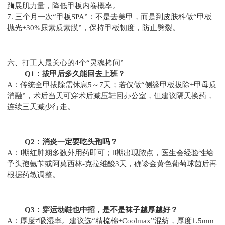
踇展肌力量，降低甲板内卷概率。
7. 三个月一次“甲板SPA”：不是去美甲，而是到皮肤科做“甲板
抛光+30%尿素质素膜”，保持甲板韧度，防止劈裂。
六、打工人最关心的4个“灵魂拷问”
Q1：拔甲后多久能回去上班？
A：传统全甲拔除需休息5～7天；若仅做“侧缘甲板拔除+甲母质
消融”，术后当天可穿术后减压鞋回办公室，但建议隔天换药，
连续三天减少行走。
Q2：消炎一定要吃头孢吗？
A：Ⅰ期红肿期多数外用药即可；Ⅱ期出现脓点，医生会经验性给
予头孢氨苄或阿莫西林-克拉维酸3天，确诊金黄色葡萄球菌后再
根据药敏调整。
Q3：穿运动鞋也中招，是不是袜子越厚越好？
A：厚度≠吸湿率。建议选“精梳棉+Coolmax”混纺，厚度1.5mm