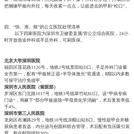
把侧缘甲板向外拉，每天收紧一点点，让嵌进去的甲刺“松口”。
四、“快、准、狠”的公立医院处理清单
以下四家医院为深圳市卫健委直属/管公立综合医院，24小
时开放急诊外科或手足外科，可刷医保。
北京大学深圳医院
福田区莲花路1120号，地铁2号线景田站D口。手足外科门诊量
全市第一，配有“甲板矫正器+半导体激光”双通道，Ⅱ期以内多数
可保守治疗免拔甲。
深圳市人民医院（留医部）
罗湖区东门北路1017号，地铁3号线翠竹站B2口。设“甲病专病
门诊”，局麻下“部分甲板拔除+甲母质化学消融”，术后复发率低
于4%。
深圳市第三人民医院
龙岗区布澜路29号，地铁10号线凉帽山站B口。慢性嵌甲合并糖
尿病患者首选，内分泌与创面科联合管理，术后配有负压吸引装
置，愈合时间缩短30%。