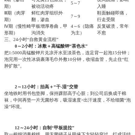
5～7
期）
被动活动疼
入睡
Ⅲ期（肉芽
鲜红肉芽组织外
鞋面触碰即痛，
7～9
期）
翻，渗血
行走受限
Ⅳ期（慢性畸
甲板增厚卷曲，甲
4～6（隐痛
反复破溃，常年
形期）
沟消失
为主）
不愈
三、24小时“自救黄金流程”
0～2小时：冰敷＋高锰酸钾“茶色水”
把1:5000高锰酸钾片兑凉开水至淡茶色，连足背一起泡15分钟；
泡完用一次性冰袋裹薄毛巾外敷10分钟，收缩血管，先止住“红
肿扩散”。
2～12小时：抬高＋“干-湿”交替
坐地铁时用书包垫脚，保持踝部高于心脏；到公司后换成干棉
袜，中间再垫一片无菌纱布，吸湿速度>出汗速度，不给细菌“泡
澡”环境。
12～24小时：自制“甲板提拉”
取一根细消毒棉线，用无菌镊子从甲缘下方轻轻穿过，打成活结