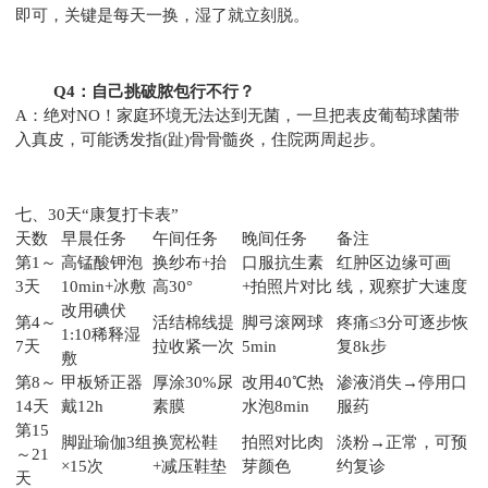
即可，关键是每天一换，湿了就立刻脱。
Q4：自己挑破脓包行不行？
A：绝对NO！家庭环境无法达到无菌，一旦把表皮葡萄球菌带
入真皮，可能诱发指(趾)骨骨髓炎，住院两周起步。
七、30天“康复打卡表”
天数
早晨任务
午间任务
晚间任务
备注
第1～
高锰酸钾泡
换纱布+抬
口服抗生素
红肿区边缘可画
3天
10min+冰敷
高30°
+拍照片对比
线，观察扩大速度
改用碘伏
第4～
活结棉线提
脚弓滚网球
疼痛≤3分可逐步恢
1:10稀释湿
7天
拉收紧一次
5min
复8k步
敷
第8～
甲板矫正器
厚涂30%尿
改用40℃热
渗液消失→停用口
14天
戴12h
素膜
水泡8min
服药
第15
脚趾瑜伽3组
换宽松鞋
拍照对比肉
淡粉→正常，可预
～21
×15次
+减压鞋垫
芽颜色
约复诊
天