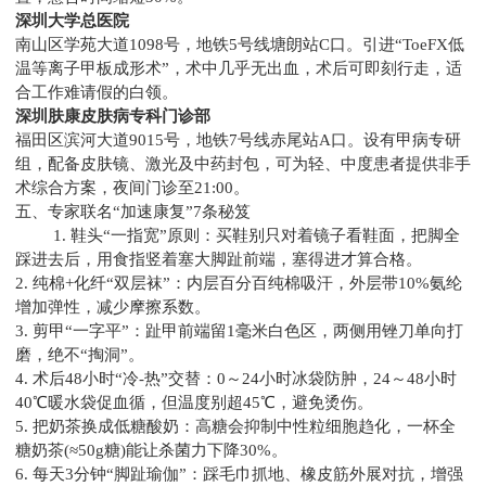
深圳大学总医院
南山区学苑大道1098号，地铁5号线塘朗站C口。引进“ToeFX低
温等离子甲板成形术”，术中几乎无出血，术后可即刻行走，适
合工作难请假的白领。
深圳肤康皮肤病专科门诊部
福田区滨河大道9015号，地铁7号线赤尾站A口。设有甲病专研
组，配备皮肤镜、激光及中药封包，可为轻、中度患者提供非手
术综合方案，夜间门诊至21:00。
五、专家联名“加速康复”7条秘笈
1. 鞋头“一指宽”原则：买鞋别只对着镜子看鞋面，把脚全
踩进去后，用食指竖着塞大脚趾前端，塞得进才算合格。
2. 纯棉+化纤“双层袜”：内层百分百纯棉吸汗，外层带10%氨纶
增加弹性，减少摩擦系数。
3. 剪甲“一字平”：趾甲前端留1毫米白色区，两侧用锉刀单向打
磨，绝不“掏洞”。
4. 术后48小时“冷-热”交替：0～24小时冰袋防肿，24～48小时
40℃暖水袋促血循，但温度别超45℃，避免烫伤。
5. 把奶茶换成低糖酸奶：高糖会抑制中性粒细胞趋化，一杯全
糖奶茶(≈50g糖)能让杀菌力下降30%。
6. 每天3分钟“脚趾瑜伽”：踩毛巾抓地、橡皮筋外展对抗，增强