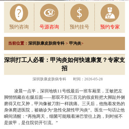
预约咨询
号源咨询
预约挂号
预约专家
当前位置：
深圳肤康皮肤病专科
>
甲沟炎
>
深圳打工人必看：甲沟炎如何快速康复？专家支
招
深圳肤康皮肤病专科
时间：2026-05-28
凌晨一点半，深圳地铁11号线最后一班车厢里，王敏把左
脚悄悄藏在右腿后面——那双不到三百元的假皮鞋把大脚趾外侧
磨得又红又肿，甲沟像被刀割一样跳痛。三天后，他拖着发热的
身体爬进医院，被确诊为“急性化脓性甲沟炎”。医生一句话让他
瞬间清醒：“再拖两天，细菌可能顺着淋巴管往上跑，到时候不
是拔甲，是住院切开引流。”