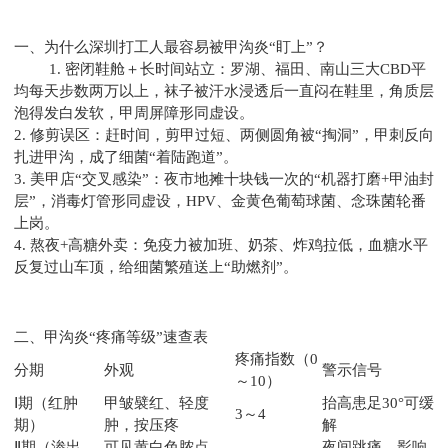
一、为什么深圳打工人最容易被甲沟炎“盯上”？
1. 密闭鞋舱＋长时间站立：罗湖、福田、南山三大CBD平
均每天步数两万以上，袜子被汗水浸透后一直闷在鞋里，角质层
泡得发白发软，甲周屏障形同虚设。
2. 修剪误区：赶时间，剪甲过短、两侧圆角被“掏洞”，甲刺反向
扎进甲沟，成了细菌“着陆跑道”。
3. 美甲店“交叉感染”：夜市地摊十块钱一次的“机器打磨+甲油封
层”，消毒灯管形同虚设，HPV、金黄色葡萄球菌、念珠菌轮番
上岗。
4. 熬夜+高糖外卖：免疫力被加班、奶茶、炸鸡拉低，血糖水平
反复过山车顶，给细菌繁殖送上“助燃剂”。
二、甲沟炎“疼痛等级”速查表
疼痛指数（0
分期
外观
警示信号
～10）
Ⅰ期（红肿
甲皱襞红、轻度
抬高患足30°可缓
3～4
期）
肿，按压疼
解
Ⅱ期（渗出
可见黄白色脓点，
夜间跳痛，影响