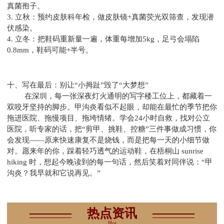
真菌孢子。
3. 立秋：预约皮肤科年检，做皮肤镜+真菌荧光双筛查，发现潜
伏感染。
4. 立冬：把鞋码重新量一遍，体重每增加5kg，足弓会塌陷
0.8mm，鞋码可能+半号。
十、写在最后：别让“小拇趾”毁了“大梦想”
在深圳，每一张深夜灯火通明的写字楼工位上，都藏着一
双咬牙坚持的脚步。甲沟炎看似不起眼，却能在最忙的季节把你
拖进医院、拖慢项目、拖垮情绪。学会24小时自救，找对公立
医院，听专家的话，把“剪甲、挑鞋、控糖”三件事做成习惯，你
会发现——原来快速康复不是烧钱，而是把每一天的小细节做
对。愿来年的你，踩着轻巧透气的运动鞋，在梧桐山 sunrise
hiking 时，想起今晚读到的每一句话，然后笑着对同伴说：“甲
沟炎？我早就和它说再见。”
热点资讯
Hot