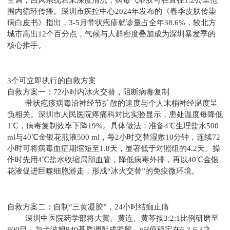
围内循环传播。深圳市疾控中心2024年发布的《春季皮肤传染
病白皮书》指出，3-5月带状疱疹就诊量占全年38.6%，较北方
城市高出12个百分点，气候与人群密度叠加成为深圳暴发季的
核心推手。
3个可立即执行的自救方案
自救方案一：72小时内冰火交替，阻断病毒复制
带状疱疹病毒沿神经节扩散的速度与个人末梢神经温度呈
负相关。深圳市人民医院疼痛科对比实验显示，患处温度每降低
1℃，病毒复制效率下降19%。具体做法：准备4℃生理盐水500
ml与40℃金银花煎液500 ml，每2小时交替湿敷10分钟，连续72
小时可将病毒血症期缩短至1.8天，显著低于对照组的4.2天。操
作时先用4℃盐水收缩局部血管，降低病毒外排，再以40℃金银
花液促进巨噬细胞游走，形成“冰火交替”的免疫微环境。
自救方案二：自制“三黄凝胶”，24小时结痂止痛
深圳中医院药学部将大黄、黄连、黄芩按3:2:1比例研磨至
800目，与卡波姆940基质调配成凝胶，pH值稳定在6.2-6.4之