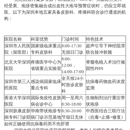
经受累、疱疹密集融合成出血性大疱等预警症状时，仍应立即就
医。以下为深圳本地五家具备皮肤科、疼痛科联合诊疗通道的机
构：
医院名称
科室优势
门诊时间
特色技术
深圳市人民医
国家级临床重点
8:00-17:30
超声引导下神经阻滞
院（留医部）
专科皮肤科
无假日门诊
联合脉冲射频
8:00-
北京大学深圳
疼痛医学中心为
脊髓电植入术治疗顽
12:00，
医院
省级重点实验室
固性PHN
14:00-17:00
全天候24小
深圳市第三人
感染病国家临床
抗病毒药物血药浓度
时急诊皮肤
民医院
重点专科
监测
科
香港大学深圳
国际免疫性皮肤
周一至周六
生物制剂治疗重症带
医院
病会诊中心
8:30-18:00
状疱疹
深圳肤康皮肤
华南带状疱疹专
8:30-20:00
中西医结合三联疗法
病专科门诊部
病门诊示范基地
节假日无休
（抗毒+止痛+修复）
如何正确使用抗病毒药而不伤肝肾