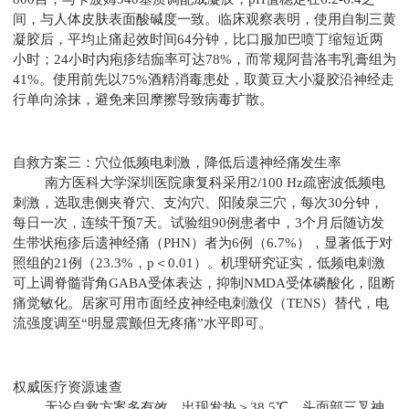
间，与人体皮肤表面酸碱度一致。临床观察表明，使用自制三黄
凝胶后，平均止痛起效时间64分钟，比口服加巴喷丁缩短近两
小时；24小时内疱疹结痂率可达78%，而常规阿昔洛韦乳膏组为
41%。使用前先以75%酒精消毒患处，取黄豆大小凝胶沿神经走
行单向涂抹，避免来回摩擦导致病毒扩散。
自救方案三：穴位低频电刺激，降低后遗神经痛发生率
南方医科大学深圳医院康复科采用2/100 Hz疏密波低频电
刺激，选取患侧夹脊穴、支沟穴、阳陵泉三穴，每次30分钟，
每日一次，连续干预7天。试验组90例患者中，3个月后随访发
生带状疱疹后遗神经痛（PHN）者为6例（6.7%），显著低于对
照组的21例（23.3%，p＜0.01）。机理研究证实，低频电刺激
可上调脊髓背角GABA受体表达，抑制NMDA受体磷酸化，阻断
痛觉敏化。居家可用市面经皮神经电刺激仪（TENS）替代，电
流强度调至“明显震颤但无疼痛”水平即可。
权威医疗资源速查
无论自救方案多有效，出现发热＞38.5℃、头面部三叉神