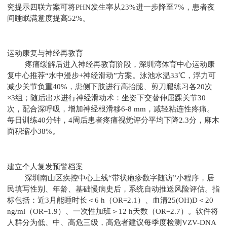
究提示四联方案可将PHN发生率从23%进一步降至7%，患者夜
间睡眠满意度提高52%。
运动康复与神经再教育
疼痛缓解后进入神经再教育阶段，深圳湾体育中心运动康
复中心推荐“水中漫步+神经滑动”方案。泳池水温33℃，浮力可
减少关节负重40%，患侧下肢进行高抬腿、剪刀腿练习各20次
×3组；随后出水进行神经滑动术：坐姿下交替伸屈踝关节30
次，配合深呼吸，增加神经根滑移6-8 mm，减轻粘连性疼痛。
每日训练40分钟，4周后患者疼痛视觉评分平均下降2.3分，麻木
面积缩小38%。
建立个人复发预警档案
深圳南山区疾控中心上线“带状疱疹数字随访”小程序，居
民填写性别、年龄、基础慢病史后，系统自动推送风险评估。指
标包括：近3月能睡时长＜6 h（OR=2.1）、血清25(OH)D＜20
ng/ml（OR=1.9）、一次性加班＞12 h天数（OR=2.7）。软件将
人群分为低、中、高危三级，高危者建议每季度检测VZV-DNA