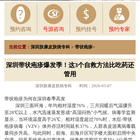
预约咨询
号源咨询
预约挂号
预约专家
当前位置：
深圳肤康皮肤病专科
>
带状疱疹
>
深圳带状疱疹爆发季！这3个自救方法比吃药还
管用
深圳肤康皮肤病专科
时间：2026-05-07
带状疱疹为何在深圳春季高发
深圳三面环海，年均相对湿度76%，三月回暖后气温骤升
至28℃以上，水汽迅速蒸发形成“高湿闷热”小气候。病毒学监测
显示，当环境温度高于26℃、相对湿度超过70%时，水痘-带状
疱疹病毒（VZV）体外存活时间延长37%，人群表皮游离病毒载
量同步升高。与此同时，前海、后海片区写字楼大面积启用中央
空调，回风系统若未深度清洗，病毒气溶胶可在直径1.2公里范