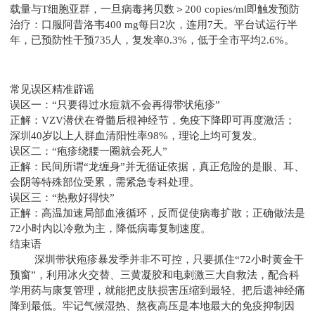
载量与T细胞亚群，一旦病毒拷贝数＞200 copies/ml即触发预防
治疗：口服阿昔洛韦400 mg每日2次，连用7天。平台试运行半
年，已预防性干预735人，复发率0.3%，低于全市平均2.6%。
常见误区精准辟谣
误区一：“只要得过水痘就不会再得带状疱疹”
正解：VZV潜伏在脊髓后根神经节，免疫下降即可再度激活；
深圳40岁以上人群血清阳性率98%，理论上均可复发。
误区二：“疱疹绕腰一圈就会死人”
正解：民间所谓“龙缠身”并无循证依据，真正危险的是眼、耳、
会阴等特殊部位受累，需紧急专科处理。
误区三：“热敷好得快”
正解：高温加速局部血液循环，反而促使病毒扩散；正确做法是
72小时内以冷敷为主，降低病毒复制速度。
结束语
深圳带状疱疹暴发季并非不可控，只要抓住“72小时黄金干
预窗”，利用冰火交替、三黄凝胶和电刺激三大自救法，配合科
学用药与康复管理，就能把皮肤损害压缩到最轻、把后遗神经痛
降到最低。牢记气候湿热、熬夜高压是本地最大的免疫抑制因