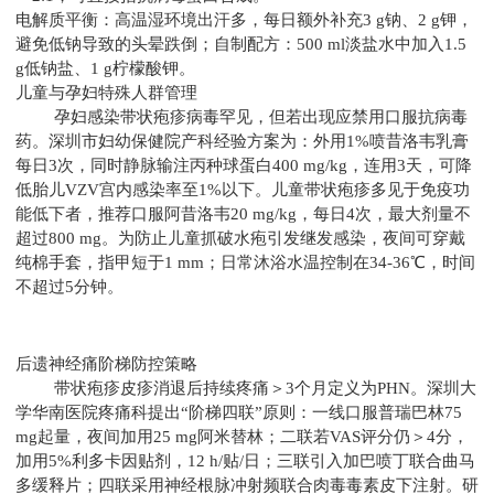
电解质平衡：高温湿环境出汗多，每日额外补充3 g钠、2 g钾，
避免低钠导致的头晕跌倒；自制配方：500 ml淡盐水中加入1.5
g低钠盐、1 g柠檬酸钾。
儿童与孕妇特殊人群管理
孕妇感染带状疱疹病毒罕见，但若出现应禁用口服抗病毒
药。深圳市妇幼保健院产科经验方案为：外用1%喷昔洛韦乳膏
每日3次，同时静脉输注丙种球蛋白400 mg/kg，连用3天，可降
低胎儿VZV宫内感染率至1%以下。儿童带状疱疹多见于免疫功
能低下者，推荐口服阿昔洛韦20 mg/kg，每日4次，最大剂量不
超过800 mg。为防止儿童抓破水疱引发继发感染，夜间可穿戴
纯棉手套，指甲短于1 mm；日常沐浴水温控制在34-36℃，时间
不超过5分钟。
后遗神经痛阶梯防控策略
带状疱疹皮疹消退后持续疼痛＞3个月定义为PHN。深圳大
学华南医院疼痛科提出“阶梯四联”原则：一线口服普瑞巴林75
mg起量，夜间加用25 mg阿米替林；二联若VAS评分仍＞4分，
加用5%利多卡因贴剂，12 h/贴/日；三联引入加巴喷丁联合曲马
多缓释片；四联采用神经根脉冲射频联合肉毒毒素皮下注射。研