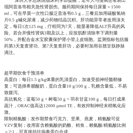
深圳大学总医院临床药学部提醒，老年人与慢病患者易出
现阿昔洛韦相关急性肾损伤。服药期间保持每日尿量＞1500
ml，可在早晨一次性口服泛昔洛韦0.5 g，三餐后加用碳酸氢钠
片0.5 g碱化尿液，减少药物结晶沉积。肝功能异常者改用溴夫
定，每日1次125 mg，疗程同为7天，能显著降低ALT升高的风
险。若合并慢性肾病3期及以上，应按肌酐清除率下调剂量
50%，并配合金水宝胶囊保护肾小管上皮细胞。监测指标包括服
药第3天复查肾功、第7天复查肝功，必要时加用谷胱甘肽静脉
滴注。
超早期饮食干预清单
高蛋白：每日1.5 g/kg体重的乳清蛋白，加速受损神经髓鞘修
复；可选择希腊酸奶，蛋白含量10 g/100 g，乳糖含量低，不易
致腹泻。
高抗氧化：蓝莓50 g + 树莓50 g + 羽衣甘蓝100 g，每日打成果
蔬汁，ORAC值高达12000 μmol TE，有效抑制神经末梢氧化应
激。
限制精氨酸：发作期禁食巧克力、坚果、燕麦，精氨酸可促
VZV复制；改用富含赖氨酸的奶酪、鳕鱼，赖氨酸/精氨酸比例
＞2:1，可直接拮抗病毒蛋白合成。