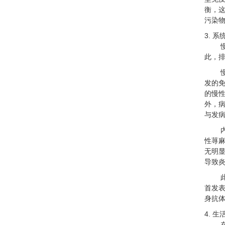
衡，
污染物
3. 
此，
发的
的慢
外，
与发
性荨麻
无明
导致
首发
身抗体
4. 