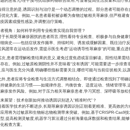
题的患者,心理干预与抗组胺药物联合应用,可显著提高生活质量和治疗依
值得注意的是,诱因识别与治疗是一个动态调整的过程。部分患者可能存在
断优化方案。例如,一名患者最初被诊断为食物过敏相关荨麻疹,但严格避
疫因素或慢性感染,并调整治疗策略。
患者视角：如何科学利用专业检查实现自我管理？
对于长期受荨麻疹困扰的患者而言,理性看待专业检查、积极参与自身健康
详细病史——包括症状发作频率、持续时间、诱发或缓解因素、既往治疗反
若风团常在运动后发作,需提示医生考虑“运动诱导性荨麻疹”的可能,重点
其次,患者需理解检查结果的意义,避免过度焦虑或盲目解读。阳性结果需
存在。例如,过敏原检测阴性并不意味着“没有诱因”,可能需要进一步排查
,应与医生充分沟通,明确哪些指标需要关注,哪些可能与当前症状相关,以
此外,患者应将专业检查与生活方式调整相结合。即使通过检查找到了明确
持健康的生活习惯——如规律作息、均衡饮食、适度运动、情绪管理等,
麻疹发作风险。例如,对于压力相关荨麻疹患者,学习冥想、深呼吸等放松
来展望：技术创新如何推动诱因识别进入“精准时代”？
随着医学技术的不断进步,长期荨麻疹诱因识别正朝着更精准、更高效的方
应用将为过敏原和生物标志物检测带来突破。例如,基于CRISPR-Cas
型,提高检测灵敏度;机器学习算法通过分析海量临床数据和检查结果,能
性化检查方案。