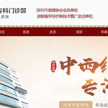
春痘
脱发
皮炎
湿疹
荨麻