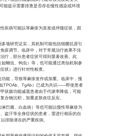
，可能提示需要排查是否存在慢性感染或环境
统性疾病可能以荨麻疹为首发或伴随症状，因
到多项研究证实，其机制可能包括细菌抗原引
响免疫调节。临床中，对于常规治疗效果不佳
除治疗，部分患者症状可得到显著改善。此
（如蛔虫、钩虫）等，也可能通过类似机制参
道症状）进行针对性检查。
统功能，导致荨麻疹发作或加重。临床中，慢
TPOAb、TgAb）已成为共识——即使患者
，甲状腺功能减退患者由于代谢率降低，可能
疫复合物沉积，加重皮肤炎症反应。
如淋巴瘤、白血病）等也可能以慢性荨麻疹为
力、盗汗等全身症状的患者，需进行相应的自
，以排除潜在的严重疾病。
对长期荨麻疹诱因识别的价值不容忽视。现代