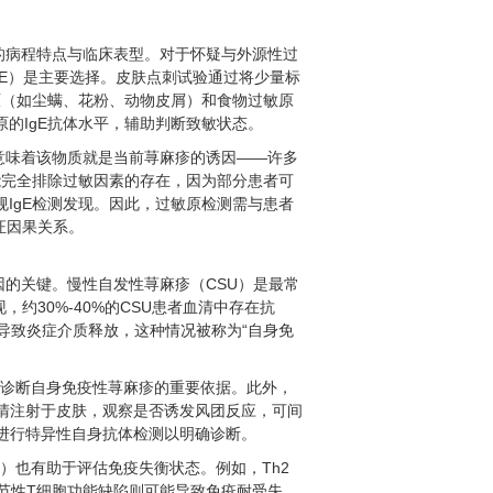
的病程特点与临床表型。对于怀疑与外源性过
IgE）是主要选择。皮肤点刺试验通过将少量标
原（如尘螨、花粉、动物皮屑）和食物过敏原
原的IgE抗体水平，辅助判断致敏状态。
意味着该物质就是当前荨麻疹的诱因——许多
能完全排除过敏因素的存在，因为部分患者可
规IgE检测发现。因此，过敏原检测需与患者
证因果关系。
的关键。慢性自发性荨麻疹（CSU）是最常
约30%-40%的CSU患者血清中存在抗
，导致炎症介质释放，这种情况被称为“自身免
）是诊断自身免疫性荨麻疹的重要依据。此外，
血清注射于皮肤，观察是否诱发风团反应，可间
步进行特异性自身抗体检测以明确诊断。
）也有助于评估免疫失衡状态。例如，Th2
而调节性T细胞功能缺陷则可能导致免疫耐受失