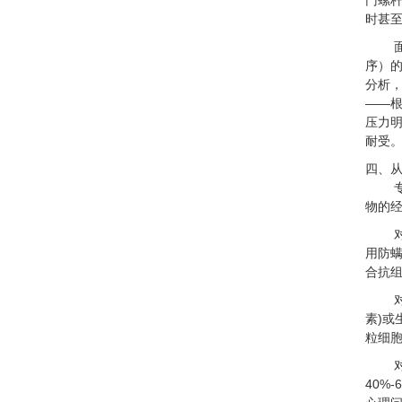
门螺
时甚
序）
分析，
——根
压力明
耐受
四、
物的
用防螨
合抗组
素)或
粒细胞
40%