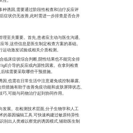
从性。
多种诱因,需要通过阶段性检查和治疗反应评
食后症状仍无改善,此时需进一步排查是否合并
管理至关重要。首先,患者应主动与医生沟通,
应等,这些信息是医生制定检查方案的基础。
进行运动激发试验或相关介质检测。
结合临床症状综合判断,阴性结果也不能完全排
非IgE介导的反应或内源性因素。在拿到检查
及后续需要采取哪些干预措施。
诱因,也需在日常生活中注意避免或控制暴露,
这些措施有助于改善免疫功能和皮肤屏障状态,
技巧,可能与药物治疗起到协同作用。
向发展。在检测技术层面,分子生物学和人工
9技术的基因编辑工具,可快速构建过敏原特异性
够识别出人类难以察觉的诱因模式,辅助医生制