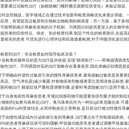
杆菌感染和甲状腺自身抗体阳性，如何判断哪个是核心诱因？这需要结合
至需要通过试验性治疗（如根除幽门螺杆菌后观察症状变化）来验证假设
面对这些挑战，医学领域正在通过技术创新和检查策略优化来逐步突破。
的应用，有望提高过敏原和生物标志物检测的精准度；另一方面，基于多
可能帮助揭示荨麻疹发病的分子机制，为诱因识别提供更深入的生物学依据
据患者的症状特点、病史、初步检查结果,制定个性化的检查路径,在提高
显相关的患者,可优先进行心理评估和应激激素检测;对于伴随消化道症状
。
从检查到治疗：专业检查如何指导临床决策？
专业检查的最终目的是为治疗提供依据,实现“精准医疗”——即根据诱因类
经验性治疗。不同诱因对应的治疗策略存在显著差异,因此准确识别诱因是
对于明确由外源性过敏原引发的慢性荨麻疹患者,避免接触过敏原是首要措
床品、空气净化器)减少暴露;对食物添加剂敏感者需注意阅读食品标签,
胺药物治疗,根据症状严重程度调整剂量,必要时考虑脱敏治疗(适用于吸入
对于自身免疫性荨麻疹患者,常规抗组胺药物可能需要加倍剂量才能控制症
生物制剂(如奥马珠单抗)治疗。奥马珠单抗作为一种抗IgE单克隆抗体,可
表面的FcεRI受体结合,从而抑制炎症介质释放,是目前治疗难治性慢性荨
对于由慢性感染或内分泌疾病引发的荨麻疹,治疗重点在于控制基础疾病。
-60%的患者荨麻疹症状可得到缓解;甲状腺功能异常患者通过调整甲状腺激