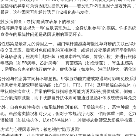
这些指标的异常可为诱因识别提供方向——若发现Th2细胞因子显著升高
暴露，这些因素可能通过诱导Th2极化参与发病。
系统性疾病排查：寻找“隐藏在表象下的根源”
慢性荨麻疹常被视为一种“皮肤表现为主，全身机制参与”的疾病。许多系
排查潜在的系统性问题是诱因识别的重要环节。
慢性感染是最常见的诱因之一。幽门螺杆菌感染与慢性荨麻疹的关联已得
免疫交叉反应、毒素对免疫细胞的直接刺激，或通过改变肠道菌群平衡影
性荨麻疹患者，检测幽门螺杆菌（如尿素呼气试验、胃镜活检）并进行根
病毒感染（如EB病毒、乙肝病毒）、真菌感染（如念珠菌）、寄生虫感染
病，需要结合患者的流行病学史、症状体征（如发热、淋巴结肿大、消化
内分泌与代谢异常同样不容忽视。甲状腺功能亢进或减退均可影响免疫系
疹患者常规筛查甲状腺功能（如TSH、FT3、FT4）及甲状腺自身抗体（如
显甲状腺疾病症状，异常的甲状腺指标也可能为诱因识别提供线索。例如
炎症介质清除减慢，而甲状腺自身抗体则可能通过激活补体系统或诱导免
此外，自身免疫性疾病（如系统性红斑狼疮、干燥综合征）、恶性肿瘤（
表现。虽然这类情况相对少见，但对于常规治疗无效、伴随体重下降、乏
谱检测（如抗核抗体、抗dsDNA抗体）、肿瘤标志物筛查及影像学检查
生活方式与心理因素评估：被忽视的“隐形诱因”
在专业检查中，生活方式与心理因素的评估常被纳入病史采集环节，但其