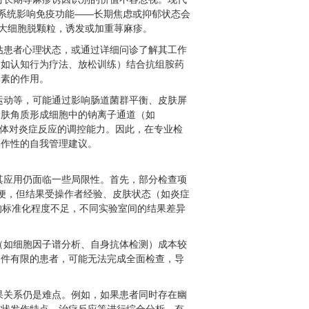
经系统影响免疫功能——长期焦虑或抑郁状态会
进肥大细胞脱颗粒，诱发或加重荨麻疹。
估患者心理状态，或通过详细问诊了解其工作
（如认知行为疗法、放松训练）结合抗组胺药
因素的作用。
运动等，可能通过影响肠道菌群平衡、皮肤屏
皮肤角质形成细胞中的钠离子通道（如
低机体对炎症反应的调控能力。因此，在专业检
操作性的自我管理建议。
其应用仍面临一些局限性。首先，部分检查项
简便，但结果受操作者经验、皮肤状态（如炎症
测的标准化程度不足，不同实验室间的结果差异
（如细胞因子谱分析、自身抗体检测）成本较
条件有限的患者，可能无法完成全面检查，导
果关系仍是难点。例如，如果患者同时存在幽