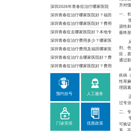
升对
深圳2026年青春痘治疗哪家医院
一、
好？福田南山推荐
深圳青春痘治疗哪家医院好？福田
南山费用参考
深圳青春痘治疗哪家医院好？费用
源性
与攻略
深圳青春痘去哪家医院好？本地专
最终
业治疗指南
深圳青春痘治疗费用多少？哪家医
剂、
院靠谱
深圳青春痘治疗费用及福田哪家医
应，
院口碑好
深圳青春痘治疗去哪家医院好？费
通过
用与建议
深圳青春痘治疗哪家医院好？费用
是多少
疾病（
性荨
理因素
预约挂号
人工服务
过专
二、专
门诊安排
优惠政策
可验
系，