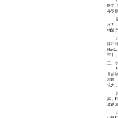
医学已
导致糖
压力
物治
障功
Nav
查中
三、
目的敏
程度、
较大
高，
致诱