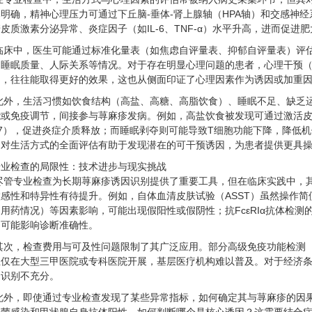
明确，精神心理压力可通过下丘脑-垂体-肾上腺轴（HPA轴）和交感神
皮质激素分泌异常、炎症因子（如IL-6、TNF-α）水平升高，进而促
临床中，医生可能通过标准化量表（如焦虑自评量表、抑郁自评量表）评
、睡眠质量、人际关系等情况。对于存在明显心理问题的患者，心理干预
疗，往往能取得更好的效果，这也从侧面印证了心理因素作为诱因或加重
此外，生活习惯如饮食结构（高盐、高糖、高脂饮食）、睡眠不足、缺乏
能或免疫调节，间接参与荨麻疹发病。例如，高盐饮食被发现可通过激活
1.7），促进炎症介质释放；而睡眠剥夺则可能导致T细胞功能下降，降
，对生活方式的全面评估有助于发现潜在的可干预诱因，为患者提供更具
专业检查的局限性：技术进步与现实挑战
尽管专业检查为长期荨麻疹诱因识别提供了重要工具，但在临床实践中，
感性和特异性有待提升。例如，自体血清皮肤试验（ASST）虽然操作
用药情况）等因素影响，可能出现假阳性或假阴性；抗FcεRIα抗体检
，可能影响诊断准确性。
其次，检查费用与可及性问题限制了其广泛应用。部分高级免疫功能检测
且仅在大型三甲医院或专科医院开展，基层医疗机构难以普及。对于经济
因识别不充分。
此外，即使通过专业检查发现了某些异常指标，如何确定其与荨麻疹的因