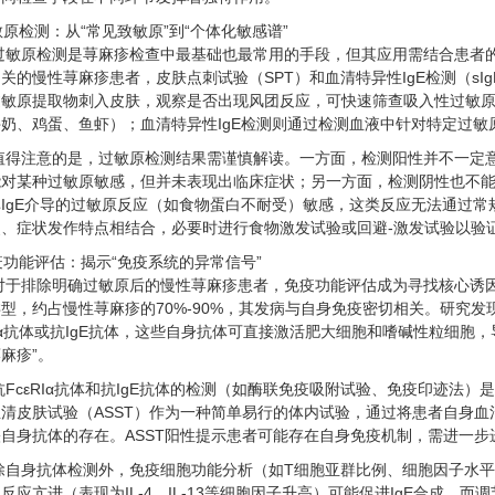
过敏原检测：从“常见致敏原”到“个体化敏感谱”
过敏原检测是荨麻疹检查中最基础也最常用的手段，但其应用需结合患者
关的慢性荨麻疹患者，皮肤点刺试验（SPT）和血清特异性IgE检测（s
过敏原提取物刺入皮肤，观察是否出现风团反应，可快速筛查吸入性过敏
奶、鸡蛋、鱼虾）；血清特异性IgE检测则通过检测血液中针对特定过敏
值得注意的是，过敏原检测结果需谨慎解读。一方面，检测阳性并不一定
能对某种过敏原敏感，但并未表现出临床症状；另一方面，检测阴性也不
IgE介导的过敏原反应（如食物蛋白不耐受）敏感，这类反应无法通过常
史、症状发作特点相结合，必要时进行食物激发试验或回避-激发试验以验
免疫功能评估：揭示“免疫系统的异常信号”
对于排除明确过敏原后的慢性荨麻疹患者，免疫功能评估成为寻找核心诱因
型，约占慢性荨麻疹的70%-90%，其发病与自身免疫密切相关。研究发现，
RIα抗体或抗IgE抗体，这些自身抗体可直接激活肥大细胞和嗜碱性粒细胞
麻疹”。
抗FcεRIα抗体和抗IgE抗体的检测（如酶联免疫吸附试验、免疫印迹法
清皮肤试验（ASST）作为一种简单易行的体内试验，通过将患者自身
自身抗体的存在。ASST阳性提示患者可能存在自身免疫机制，需进一
除自身抗体检测外，免疫细胞功能分析（如T细胞亚群比例、细胞因子水平
反应亢进（表现为IL-4、IL-13等细胞因子升高）可能促进IgE合成，