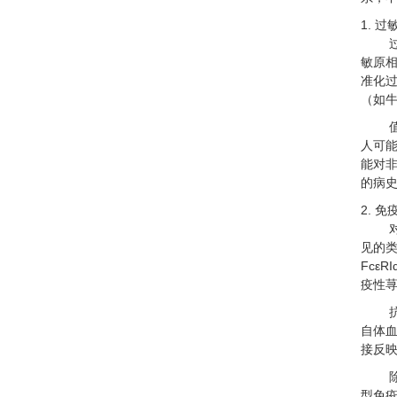
1. 
敏原相
准化
（如牛
人可
能对非
的病
2. 
见的类
Fcε
疫性荨
自体血
接反映
型免疫