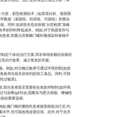
症状发作特点、治疗反应等进行综合分析，有
。
一方面，新型检测技术（如质谱分析、基因测
组学数据（基因组、转录组、代谢组）的整合
。同时,临床医生也在探索“分层检查”策略
效率的同时降低成本。例如,对于风团发作与
的患者,则重点排查幽门螺杆菌感染和食物不
型制定个体化治疗方案,而非单纯依赖抗组胺药
提高治疗效果、减少复发的关键。
施。例如,对尘螨过敏者可通过环境控制(如使
避免食用含相关添加剂的加工食品。同时,可联
性过敏原)。
状,部分患者甚至需要联合免疫抑制剂(如环孢
通过与游离IgE结合,阻断其与肥大细胞、嗜碱性
麻疹的重要选择。
例如,幽门螺杆菌阳性患者接受根除治疗后,约
素水平,也可能改善皮肤症状。此外,对于合并