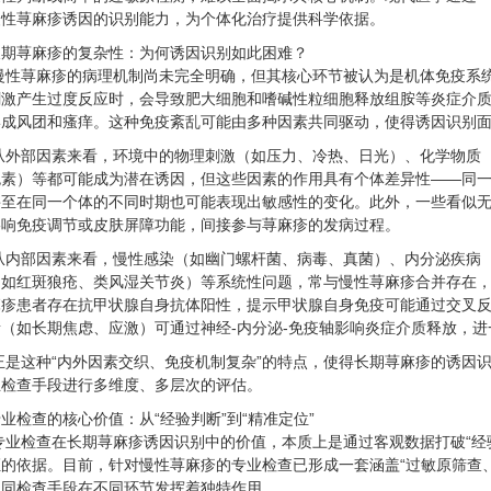
慢性荨麻疹诱因的识别能力，为个体化治疗提供科学依据。
长期荨麻疹的复杂性：为何诱因识别如此困难？
慢性荨麻疹的病理机制尚未完全明确，但其核心环节被认为是机体免疫系
刺激产生过度反应时，会导致肥大细胞和嗜碱性粒细胞释放组胺等炎症介
形成风团和瘙痒。这种免疫紊乱可能由多种因素共同驱动，使得诱因识别
从外部因素来看，环境中的物理刺激（如压力、冷热、日光）、化学物质
色素）等都可能成为潜在诱因，但这些因素的作用具有个体差异性——同
甚至在同一个体的不同时期也可能表现出敏感性的变化。此外，一些看似
影响免疫调节或皮肤屏障功能，间接参与荨麻疹的发病过程。
从内部因素来看，慢性感染（如幽门螺杆菌、病毒、真菌）、内分泌疾病
如红斑狼疮、类风湿关节炎）等系统性问题，常与慢性荨麻疹合并存在，形
麻疹患者存在抗甲状腺自身抗体阳性，提示甲状腺自身免疫可能通过交叉
（如长期焦虑、应激）可通过神经-内分泌-免疫轴影响炎症介质释放，
正是这种“内外因素交织、免疫机制复杂”的特点，使得长期荨麻疹的诱因
业检查手段进行多维度、多层次的评估。
业检查的核心价值：从“经验判断”到“精准定位”
专业检查在长期荨麻疹诱因识别中的价值，本质上是通过客观数据打破“经
证的依据。目前，针对慢性荨麻疹的专业检查已形成一套涵盖“过敏原筛查
不同检查手段在不同环节发挥着独特作用。