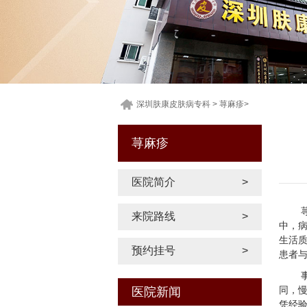
深圳肤康皮肤病专科
>
荨麻疹
>
荨麻疹
医院简介
>
来院路线
>
中，
生活
预约挂号
>
患者
同，
医院新闻
凭经