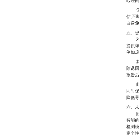
心理问
估,不
自身免
五、
提供
例如,
除诱因
报告后
同时保
降低荨
六、未
智能的
检测模
定个