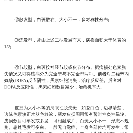
②散发型，白斑散在、大小不一，多对称性分布;
③泛发型，常由上述二型发展而来，病损面积大于体表的
1/2;
④节段型，白斑按神经节段或皮节分布。据病损处色素脱
失情况又可将该病分为完全型与不完全型两种。前者对二羟苯丙
氨酸(DOPA)反应阴性，黑素细胞消失，治疗反应差。后者对
DOPA反应阳性，黑素细胞数目减少，治愈机率大。
皮损为大小不等的局限性脱失斑，如瓷白色，边界清楚，
边缘色素较正常肤色较浓，新发皮损周围常有暂时性炎性晕轮。
皮损数目可单发或多发，可相融成片。白斑大小不一，形态不规
则。患处毛发可变白。一般无自觉症。全身各部位均可发生，常