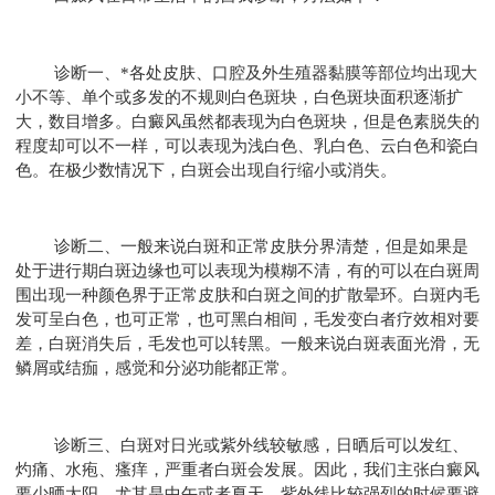
诊断一、*各处皮肤、口腔及外生殖器黏膜等部位均出现大
小不等、单个或多发的不规则白色斑块，白色斑块面积逐渐扩
大，数目增多。白癜风虽然都表现为白色斑块，但是色素脱失的
程度却可以不一样，可以表现为浅白色、乳白色、云白色和瓷白
色。在极少数情况下，白斑会出现自行缩小或消失。
诊断二、一般来说白斑和正常皮肤分界清楚，但是如果是
处于进行期白斑边缘也可以表现为模糊不清，有的可以在白斑周
围出现一种颜色界于正常皮肤和白斑之间的扩散晕环。白斑内毛
发可呈白色，也可正常，也可黑白相间，毛发变白者疗效相对要
差，白斑消失后，毛发也可以转黑。一般来说白斑表面光滑，无
鳞屑或结痂，感觉和分泌功能都正常。
诊断三、白斑对日光或紫外线较敏感，日晒后可以发红、
灼痛、水疱、瘙痒，严重者白斑会发展。因此，我们主张白癜风
要少晒太阳，尤其是中午或者夏天，紫外线比较强烈的时候要避