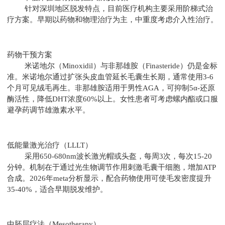
针对深圳地区脱发特点，目前医疗机构主要采用阶梯式治
疗方案。早期以药物和物理治疗为主，中重度考虑介入性治疗。
药物干预方案
米诺地尔（Minoxidil）与非那雄胺（Finasteride）仍是金标
准。米诺地尔通过扩张头皮血管延长毛囊生长期，通常使用3-6
个月可见绒毛再生。非那雄胺适用于男性AGA，可抑制5α-还原
酶活性，降低DHT浓度60%以上。女性患者可考虑螺内酯或口服
避孕药调节雄激素水平。
低能量激光治疗（LLLT）
采用650-680nm波长激光帽或头盔，每周3次，每次15-20
分钟。机制在于通过光生物调节作用刺激毛囊干细胞，增加ATP
合成。2026年meta分析显示，配合药物使用可使毛发密度提升
35-40%，适合早期脱发维护。
中胚层疗法（Mesotherapy）