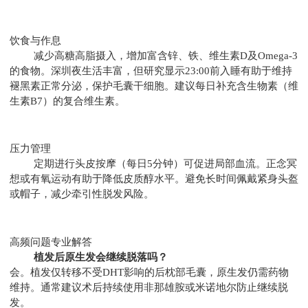
饮食与作息
减少高糖高脂摄入，增加富含锌、铁、维生素D及Omega-3
的食物。深圳夜生活丰富，但研究显示23:00前入睡有助于维持
褪黑素正常分泌，保护毛囊干细胞。建议每日补充含生物素（维
生素B7）的复合维生素。
压力管理
定期进行头皮按摩（每日5分钟）可促进局部血流。正念冥
想或有氧运动有助于降低皮质醇水平。避免长时间佩戴紧身头盔
或帽子，减少牵引性脱发风险。
高频问题专业解答
植发后原生发会继续脱落吗？
会。植发仅转移不受DHT影响的后枕部毛囊，原生发仍需药物
维持。通常建议术后持续使用非那雄胺或米诺地尔防止继续脱
发。