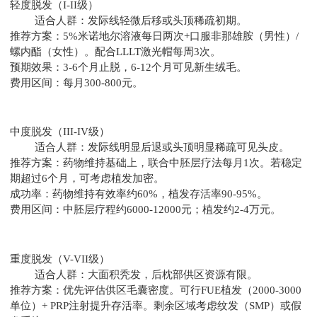
轻度脱发（I-II级）
适合人群：发际线轻微后移或头顶稀疏初期。
推荐方案：5%米诺地尔溶液每日两次+口服非那雄胺（男性）/
螺内酯（女性）。配合LLLT激光帽每周3次。
预期效果：3-6个月止脱，6-12个月可见新生绒毛。
费用区间：每月300-800元。
中度脱发（III-IV级）
适合人群：发际线明显后退或头顶明显稀疏可见头皮。
推荐方案：药物维持基础上，联合中胚层疗法每月1次。若稳定
期超过6个月，可考虑植发加密。
成功率：药物维持有效率约60%，植发存活率90-95%。
费用区间：中胚层疗程约6000-12000元；植发约2-4万元。
重度脱发（V-VII级）
适合人群：大面积秃发，后枕部供区资源有限。
推荐方案：优先评估供区毛囊密度。可行FUE植发（2000-3000
单位）+ PRP注射提升存活率。剩余区域考虑纹发（SMP）或假