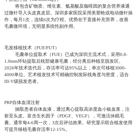
将包含矿物质、维生素、氨基酸及咖啡因的复合营养液通
过微针导入头皮真皮层。深圳多家医院采用美塑枪或电动微针操
作，每月1次，连续6次为疗程。优势在于直接补充营养，改善
毛囊微环境，无明显系统性副作用。
毛发移植技术（FUE/FUT）
毛囊单位提取术（FUE）已成为深圳主流术式，采用0.8-
1.0mm环钻提取后枕部健康毛囊，经分离后种植至脱发区。
2026年技术迭代后，存活率可达95%以上，单次可移植3000-
4000单位。艺术植发技术可精确控制发际线角度与密度，适合
III-V级脱发患者。
PRP自体血清注射
抽取患者自体血液，通过离心提取高浓度血小板血浆，注
射至头皮。富含生长因子（PDGF、VEGF），可激活休眠毛
囊。通常每4-6周一次，3次后评估效果。研究显示联合植发使用
可提升移植毛囊存活率12-15%。