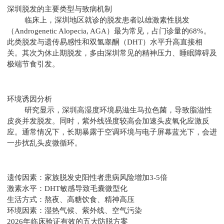
深圳脱发的主要类型与致病机制
临床上，深圳地区就诊的脱发患者以雄激素性脱发
（Androgenetic Alopecia, AGA）最为常见，占门诊量的68%。
此类脱发与遗传易感性和双氢睾酮（DHT）水平升高直接相
关。其次为休止期脱发，多由深圳常见的精神压力、睡眠障碍及
极端节食引发。
环境诱因分析
研究显示，深圳高湿度环境易滋生马拉色菌，导致脂溢性
皮炎并发脱发。同时，紫外线强度较高会加速头皮氧化应激反
应。通常情况下，长期暴露于空调环境与电子屏幕蓝光下，会进
一步扰乱头皮微循环。
遗传因素：家族脱发史阳性者患病风险增加3-5倍
激素水平：DHT敏感导致毛囊微型化
生活方式：熬夜、高糖饮食、精神高压
环境因素：湿热气候、紫外线、空气污染
2026年临床验证有效的五大防脱方案