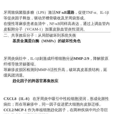
牙周致病菌脂多糖（LPS）激活
NF-κB通路
，促使TNF-α、IL-1β
等促炎因子释放，驱动牙槽骨吸收及牙周袋形成。
在慢性荨麻疹患者血清中，NF-κB同样高表达，通过上调血管内
皮黏附分子（VCAM-1）加重皮肤血管炎性浸润。
二、共享效应分子：从局部破坏到系统失衡
基质金属蛋白酶（MMPs）的破坏性角色
牙周炎病灶中，IL-1β刺激成纤维细胞分泌
MMP-2/9
，降解胶原
纤维导致牙龈萎缩。
荨麻疹皮损区检测到MMP-9活性升高，破坏真皮基质结构，延
缓风团消退。
趋化因子的跨器官募集效应
CXCL8（IL-8）
在牙周炎中吸引中性粒细胞浸润，形成化脓性
病灶；而在荨麻疹中，同一因子促进肥大细胞向皮肤迁移。
CCL2/MCP-1
作为单核细胞趋化因子，在两种疾病中均介导巨