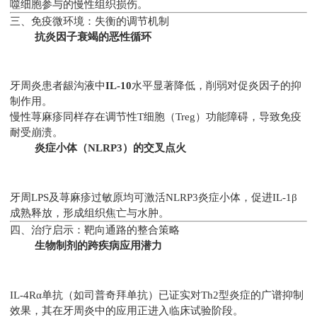
噬细胞参与的慢性组织损伤。
三、免疫微环境：失衡的调节机制
抗炎因子衰竭的恶性循环
牙周炎患者龈沟液中
IL-10
水平显著降低，削弱对促炎因子的抑
制作用。
慢性荨麻疹同样存在调节性T细胞（Treg）功能障碍，导致免疫
耐受崩溃。
炎症小体（NLRP3）的交叉点火
牙周LPS及荨麻疹过敏原均可激活NLRP3炎症小体，促进IL-1β
成熟释放，形成组织焦亡与水肿。
四、治疗启示：靶向通路的整合策略
生物制剂的跨疾病应用潜力
IL-4Rα单抗（如司普奇拜单抗）已证实对Th2型炎症的广谱抑制
效果，其在牙周炎中的应用正进入临床试验阶段。