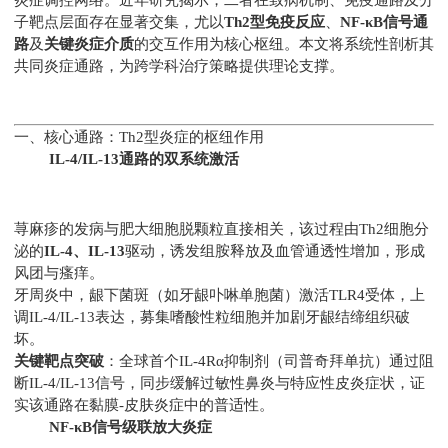
子靶点层面存在显著交集，尤以
Th2型免疫反应
、
NF-κB信号通
路
及
关键炎症介质
的交互作用为核心枢纽。本文将系统性剖析其
共同炎症通路，为跨学科治疗策略提供理论支撑。
一、核心通路：Th2型炎症的枢纽作用
IL-4/IL-13通路的双系统激活
荨麻疹的发病与肥大细胞脱颗粒直接相关，该过程由Th2细胞分
泌的
IL-4、IL-13
驱动，诱发组胺释放及血管通透性增加，形成
风团与瘙痒。
牙周炎中，龈下菌斑（如牙龈卟啉单胞菌）激活TLR4受体，上
调IL-4/IL-13表达，募集嗜酸性粒细胞并加剧牙龈结缔组织破
坏。
关键靶点突破
：全球首个IL-4Rα抑制剂（司普奇拜单抗）通过阻
断IL-4/IL-13信号，同步缓解过敏性鼻炎与特应性皮炎症状，证
实该通路在黏膜-皮肤炎症中的普适性。
NF-κB信号级联放大炎症