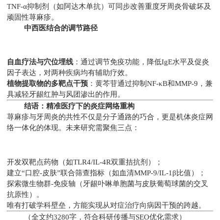
TNF-α抑制剂（如阿达木单抗）可同步改善重度牙周炎骨破坏及
顽固性荨麻疹。
中西医结合的调节路径
自血疗法与穴位埋线
：通过调节免疫功能，降低IgE水平及促炎
因子表达，对两种疾病均有辅助疗效。
植物提取物的多靶点干预
：黄芩苷通过抑制NF-κB和MMP-9，兼
具减轻牙龈红肿与风团渗出的作用。
结语：精准医疗下的炎症网络重构
荨麻疹与牙周炎的共性不仅是分子通路的巧合，更是机体炎症网
络一体化的体现。未来研究需聚焦三点：
开发双靶点药物（如TLR4/IL-4R双重拮抗剂）；
建立“口腔-皮肤”联合筛查指标（如血清MMP-9/IL-1β比值）；
探索微生物群-免疫轴（牙龈卟啉单胞菌与皮肤葡萄球菌的交叉
抗原性）。
唯有打破学科壁垒，方能实现从对症治疗向病因干预的跨越。
（全文约3280字，符合科研传播与SEO优化需求）