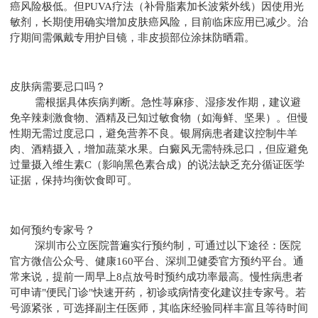
癌风险极低。但PUVA疗法（补骨脂素加长波紫外线）因使用光
敏剂，长期使用确实增加皮肤癌风险，目前临床应用已减少。治
疗期间需佩戴专用护目镜，非皮损部位涂抹防晒霜。
皮肤病需要忌口吗？
需根据具体疾病判断。急性荨麻疹、湿疹发作期，建议避
免辛辣刺激食物、酒精及已知过敏食物（如海鲜、坚果）。但慢
性期无需过度忌口，避免营养不良。银屑病患者建议控制牛羊
肉、酒精摄入，增加蔬菜水果。白癜风无需特殊忌口，但应避免
过量摄入维生素C（影响黑色素合成）的说法缺乏充分循证医学
证据，保持均衡饮食即可。
如何预约专家号？
深圳市公立医院普遍实行预约制，可通过以下途径：医院
官方微信公众号、健康160平台、深圳卫健委官方预约平台。通
常来说，提前一周早上8点放号时预约成功率最高。慢性病患者
可申请"便民门诊"快速开药，初诊或病情变化建议挂专家号。若
号源紧张，可选择副主任医师，其临床经验同样丰富且等待时间