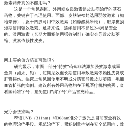
激素药膏真的不能用吗？
这是一个常见误区。外用糖皮质激素是皮肤病治疗的基石
药物，关键在于合理使用。面部、皮肤皱褶处选用弱效激素（如
地奈德），躯干四肢可用中效激素（如糠酸莫米松），肥厚皮损
短期使用强效激素。通常来说，连续使用不超过2-4周是安全
的。滥用激素（长期大面积使用强效制剂）确实会导致皮肤萎
缩、激素依赖性皮炎。
网上买的偏方药膏可靠吗？
研究显示，市面上部分"特效"药膏非法添加强效激素或重
金属（如汞、铅），短期见效但长期使用导致激素依赖性皮炎或
肝肾损伤。临床上常见因使用不明成分药膏导致皮肤萎缩、毛细
血管扩张的病例。建议所有外用药物均在正规医疗机构购买，查
看国药准字号，避免使用"消字号"产品冒充药品。
光疗会致癌吗？
窄谱UVB（311nm）和308nm准分子激光是目前安全有效
的物理治疗手段。规范治疗下，累积剂量控制在安全范围内，致