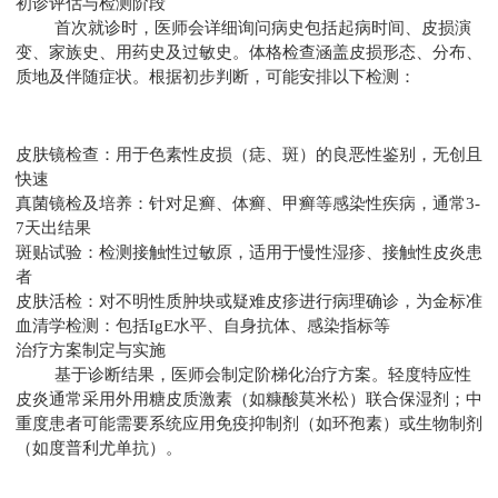
初诊评估与检测阶段
首次就诊时，医师会详细询问病史包括起病时间、皮损演
变、家族史、用药史及过敏史。体格检查涵盖皮损形态、分布、
质地及伴随症状。根据初步判断，可能安排以下检测：
皮肤镜检查：用于色素性皮损（痣、斑）的良恶性鉴别，无创且
快速
真菌镜检及培养：针对足癣、体癣、甲癣等感染性疾病，通常3-
7天出结果
斑贴试验：检测接触性过敏原，适用于慢性湿疹、接触性皮炎患
者
皮肤活检：对不明性质肿块或疑难皮疹进行病理确诊，为金标准
血清学检测：包括IgE水平、自身抗体、感染指标等
治疗方案制定与实施
基于诊断结果，医师会制定阶梯化治疗方案。轻度特应性
皮炎通常采用外用糖皮质激素（如糠酸莫米松）联合保湿剂；中
重度患者可能需要系统应用免疫抑制剂（如环孢素）或生物制剂
（如度普利尤单抗）。