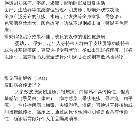
伴随剧烈瘙痒、疼痛、渗液，影响睡眠及日常生活
面部、生殖器等敏感部位出现不明皮疹，影响外观或功能
全身广泛分布的红疹、水疱，伴发热等全身症状（需急诊）
色素痣突然增大、颜色改变、边缘不规则或出血（警惕黑色素
瘤）
常规药物治疗效果不佳，或反复发作的慢性皮肤病
婴幼儿、孕妇、老年人等特殊人群由于皮肤屏障功能特殊
或合并基础疾病，更应选择专科就诊。孕妇出现妊娠痒疹、妊娠
疱疹时，需兼顾胎儿安全选择外用炉甘石洗剂等低风险药物。
常见问题解答（FAQ）
皮肤病会传染吗？
大多数皮肤病如湿疹、银屑病、白癜风不具传染性。但真
菌感染（手足癣、体癣）、病毒感染（带状疱疹、寻常疣、扁平
疣）、性传播疾病（梅毒、尖锐湿疣、淋病）可通过直接接触或
间接接触传播。临床上，通过病原体检测可明确是否具有传染
性，确诊后需做好个人用品隔离消毒。