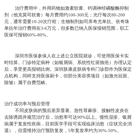
治疗费用中，外用药物如激素软膏、钙调神经磷酸酶抑制
剂（他克莫司软膏）每月费用约100-300元；光疗每次80-200
元，通常需要10-20次疗程；生物制剂如司库奇尤单抗、依奇珠
单抗年治疗费用在3-6万元，但多数已纳入医保报销范围，职工
医保可报销60%-80%。
深圳市医保参保人在上述公立医院就诊，可使用医保卡实
时结算。门诊特定病种（如银屑病、系统性红斑狼疮）办理认定
后，享受更高报销比例。深圳肤康皮肤病专科门诊部作为医保定
点机构，同样支持医保刷卡，但部分美容类项目（如激光祛斑、
除皱）属于自费范畴。
治疗成功率与预后管理
不同皮肤病的预后差异显著。急性荨麻疹、接触性皮炎在
去除诱因并规范治疗后，治愈率可达90%以上。慢性湿疹、银屑
病属于复发性疾病，目前医学手段可实现临床治愈（症状完全消
退），但需维持治疗预防复发，5年复发率约为30%-50%。