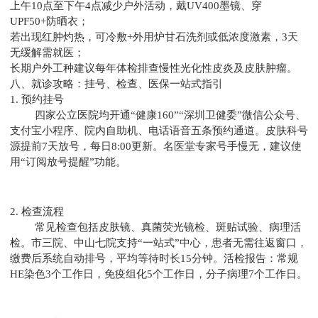
上午10点至下午4点减少户外活动，戴UV400墨镜、穿
UPF50+防晒衣；
若出现红肿灼热，可冷敷+外用炉甘石洗剂或低浓度激素，3天
无缓解需就医；
长期户外工种建议每年体检排查慢性光化性皮炎及皮肤肿瘤。
八、就诊攻略：挂号、检查、医保一站式指引
1. 预约挂号
四家公立医院均开通“健康160”“深圳卫健委”微信公众号、
支付宝小程序、院内自助机、电话语音五条预约通道。皮肤科号
源提前7天放号，每日8:00更新。名医堂专家号手慢无，建议使
用“订阅放号提醒”功能。
2. 检查流程
常见检查包括皮肤镜、真菌荧光镜检、斑贴试验、病理活
检。市三院、中山七院支持“一站式”中心，患者无需往返窗口，
缴费后系统自动排号，平均等待时长15分钟。活检报告：常规
HE染色3个工作日，免疫组化5个工作日，分子病理7个工作日。