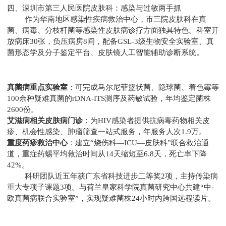
四、深圳市第三人民医院皮肤科：感染与过敏两手抓
作为华南地区感染性疾病救治中心，市三院皮肤科在真
菌、病毒、分枝杆菌等感染性皮肤病诊疗方面独具特色。科室开
放病床30张，负压病房8间，配备GSL-3级生物安全实验室、真
菌形态学及分子鉴定平台、皮肤镜人工智能辅助诊断系统。
真菌病重点实验室
：可完成马尔尼菲篮状菌、隐球菌、着色霉等
100余种疑难真菌的rDNA-ITS测序及药敏试验，年均鉴定菌株
2600份。
艾滋病相关皮肤病门诊
：为HIV感染者提供抗病毒药物相关皮
疹、机会性感染、肿瘤筛查一站式服务，年服务人次1.9万。
重度药疹救治中心
：建立“烧伤科—ICU—皮肤科”联合救治通
道，重症药蜴平均救治时间从14天缩短至6.8天，死亡率下降
42%。
科研团队近五年获广东省科技进步二等奖2项，主持传染病
重大专项子课题3项。与荷兰皇家科学院真菌研究中心共建“中-
欧真菌病联合实验室”，实现疑难菌株24小时内跨国远程读片。