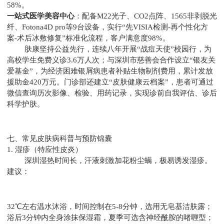
58%。
一站式医学美容中心
：配备M22光子、CO2点阵、1565非剥脱光
纤、Fotona4D pro等9台设备，实行“先VISIA检测-再个性化方
案-术后冰敷修复”标准化流程，客户满意度98%。
肤康坚持公益先行，连续八年开展“战痘天使”校园行，为
高校学生免费义诊3.6万人次；与深圳市慈善会合作设立“银友关
爱基金”，为经济困难银屑病患者补贴生物制剂费用，累计发放
援助金420万元。门诊部还建立“皮肤健康云档案”，患者可通过
微信查询历次影像、检验、用药记录，实现诊前自我评估、诊后
科学护肤。
七、常见皮肤病科普与预防锦囊
1. 湿疹（特应性皮炎）
深圳湿热时间长，汗液刺激加花粉尘螨，极易诱发湿疹。
建议：
32℃左右温水沐浴，时间控制在5-8分钟，选用无皂基洁肤露；
浴后3分钟内全身涂抹保湿霜，夏季可选含神经酰胺的啫喱型；