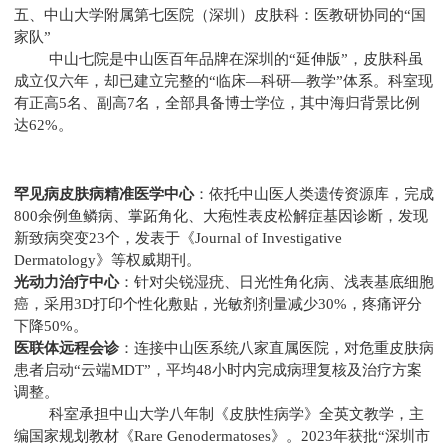
五、中山大学附属第七医院（深圳）皮肤科：医教研协同的“国
家队”
中山七院是中山医百年品牌在深圳的“延伸版”，皮肤科虽
成立仅六年，却已建立完整的“临床—科研—教学”体系。科室现
有正高5名、副高7名，全部具备博士学位，其中海归背景比例
达62%。
罕见病皮肤病精准医学中心
：依托中山医人类遗传资源库，完成
800余例鱼鳞病、掌跖角化、大疱性表皮松解症基因诊断，发现
新致病突变23个，发表于《Journal of Investigative
Dermatology》等权威期刊。
光动力治疗中心
：针对尖锐湿疣、日光性角化病、浅表基底细胞
癌，采用3D打印个性化敷贴，光敏剂剂量减少30%，疼痛评分
下降50%。
医联体远程会诊
：连接中山医系统八家直属医院，对危重皮肤病
患者启动“云端MDT”，平均48小时内完成病理复核及治疗方案
调整。
科室承担中山大学八年制《皮肤性病学》全英文教学，主
编国家规划教材《Rare Genodermatoses》。2023年获批“深圳市