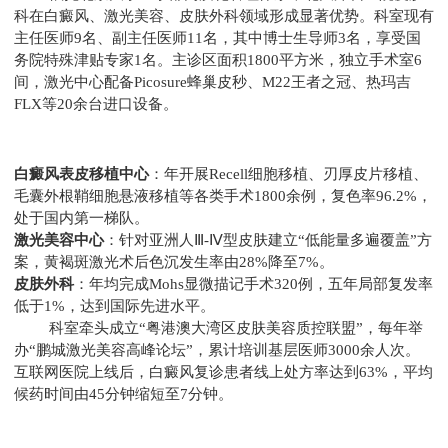
科在白癜风、激光美容、皮肤外科领域形成显著优势。科室现有
主任医师9名、副主任医师11名，其中博士生导师3名，享受国
务院特殊津贴专家1名。主诊区面积1800平方米，独立手术室6
间，激光中心配备Picosure蜂巢皮秒、M22王者之冠、热玛吉
FLX等20余台进口设备。
白癜风表皮移植中心
：年开展Recell细胞移植、刃厚皮片移植、
毛囊外根鞘细胞悬液移植等各类手术1800余例，复色率96.2%，
处于国内第一梯队。
激光美容中心
：针对亚洲人Ⅲ-Ⅳ型皮肤建立“低能量多遍覆盖”方
案，黄褐斑激光术后色沉发生率由28%降至7%。
皮肤外科
：年均完成Mohs显微描记手术320例，五年局部复发率
低于1%，达到国际先进水平。
科室牵头成立“粤港澳大湾区皮肤美容质控联盟”，每年举
办“鹏城激光美容高峰论坛”，累计培训基层医师3000余人次。
互联网医院上线后，白癜风复诊患者线上处方率达到63%，平均
候药时间由45分钟缩短至7分钟。