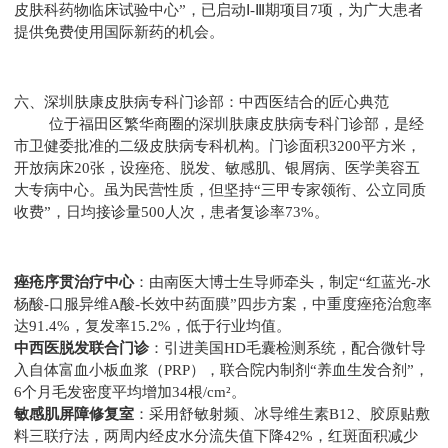
皮肤科药物临床试验中心”，已启动Ⅰ-Ⅲ期项目7项，为广大患者
提供免费使用国际新药的机会。
六、深圳肤康皮肤病专科门诊部：中西医结合的匠心典范
位于福田区繁华商圈的深圳肤康皮肤病专科门诊部，是经
市卫健委批准的二级皮肤病专科机构。门诊面积3200平方米，
开放病床20张，设痤疮、脱发、敏感肌、银屑病、医学美容五
大专病中心。虽为民营性质，但坚持“三甲专家领衔、公立同质
收费”，日均接诊量500人次，患者复诊率73%。
痤疮序贯治疗中心
：由南医大博士生导师牵头，制定“红蓝光-水
杨酸-口服异维A酸-长效中药面膜”四步方案，中重度痤疮治愈率
达91.4%，复发率15.2%，低于行业均值。
中西医脱发联合门诊
：引进美国HD毛囊检测系统，配合微针导
入自体富血小板血浆（PRP），联合院内制剂“养血生发合剂”，
6个月毛发密度平均增加34根/cm²。
敏感肌屏障修复室
：采用舒敏射频、冰导维生素B12、胶原贴敷
料三联疗法，两周内经皮水分流失值下降42%，红斑面积减少