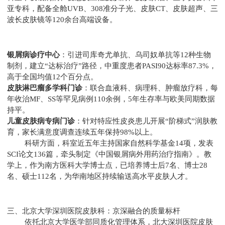
亚专科，配备全舱UVB、308准分子光、皮肤CT、皮肤超声、三
波长皮肤镜等120余台高端设备。
银屑病诊疗中心
：引进司库奇尤单抗、乌司奴单抗等12种生物
制剂，建立“达标治疗”路径，中重度患者PASI90达标率87.3%，
高于全国均值12个百分点。
皮肤淋巴瘤多学科门诊
：联合血液科、病理科、肿瘤放疗科，每
年收治MF、SS等罕见病例110余例，5年生存率与欧美同期数据
持平。
儿童皮肤病专病门诊
：针对特应性皮炎患儿开展“阶梯式”润肤教
育，家长满意度调查连续五年保持98%以上。
科研方面，科室近五年主持国家自然科学基金14项，发表
SCI论文136篇，牵头制定《中国银屑病外用药治疗指南》。教
学上，作为南方医科大学博士点，已培养博士后7名、博士28
名、硕士112名，为华南地区持续输送高水平皮肤人才。
三、北京大学深圳医院皮肤科：京深融合的质量标杆
依托北京大学医学部同质化管理体系，北大深圳医院皮肤