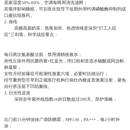
居家湿度50%-60%，空调每两周清洗滤网；
若瘙痒影响睡眠，可在医生指导下短期外用钙调磷酸酶抑制剂或
口服抗组胺药。
2. 痤疮
高糖高脂奶茶、熬夜加班、焦虑情绪是深圳“打工人痘
痘”三剑客。科学战痘要点：
每日两次氨基酸洁面，禁用酒精收敛水；
炎性丘疹外用抗菌药膏+红蓝光，闭口粉刺首选水杨酸或阿达帕
林凝胶；
女性月经前爆痘可检测性激素六项，必要时抗雄治疗；
结节囊肿型尽早到正规医疗机构行病灶内糖皮质激素注射，避免
自行挤压留下凹陷瘢痕。
3. 日光性皮炎
深圳全年紫外线指数≥6的日数超过200天。防护策略：
出门前15分钟涂抹广谱防晒霜，SPF≥30，PA+++，每2小时补
涂；