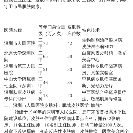
守卫市民肌肤健康。
等
年门急诊量
皮肤科
医院名称
特色技术
级
（万人次）
床位数
三
生物制剂治疗银屑病、
深圳市人民医院
78
42
甲
皮肤淋巴瘤MDT
北京大学深圳医
三
白癜风表皮移植、激光
65
38
院
甲
美容中心
深圳市第三人民
三
感染性皮肤病隔离病
51
30
医院
甲
房、真菌实验室
中山大学附属第
三
罕见病皮肤病基因诊
46
35
七医院（深圳）
甲
断、光动力治疗
深圳肤康皮肤病
专
中西医结合痤疮序贯疗
18
20
专科门诊部
科
法、敏感肌屏障修复
二、深圳市人民医院皮肤科：鹏城皮肤医学“旗舰”
始建于1946年的深圳市人民医院，是广东省首批高水平医
院建设单位。皮肤科作为国家级临床重点专科，拥有42张病
床、11名主任医师、16名副主任医师，日均门诊量2100人次。
科室下设银屑病、变态反应性皮肤病、皮肤肿瘤、医学美容四个