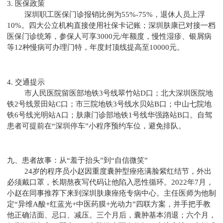
3. 医保政策
深圳职工医保门诊报销比例为55%-75%，退休人员上浮
10%。四大公立机构直接使用社保卡记账；深圳肤康已对接一档
医保门诊统筹，参保人可享3000元/年额度，慢性湿疹、银屑病
等12种慢病可办理门特，年度封顶线提高至10000元。
4. 交通提示
市人民医院留医部地铁3号线翠竹站D口；北大深圳医院地
铁2号线景田站C口；市三院地铁3号线水贝站B口；中山七院地
铁6号线光明站A口；肤康门诊部地铁1号线华强路站B口。自驾
患者可提前在“深圳停车”小程序预约车位，避免排队。
九、患者故事：从“羞于抬头”到“自信微笑”
24岁的程序员小赵因重度囊肿型痤疮满脸紫红结节，外出
必须戴口罩，长期熬夜写代码让他陷入恶性循环。2022年7月，
小赵在同事推荐下来到深圳肤康痤疮专病中心。主任医师为他制
定“异维A酸+红蓝光+中医药膜+光动力”四联方案，并手把手教
他正确洁面、忌口、减压。三个月后，囊肿基本消退；六个月，