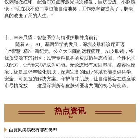
仅剩轻微红印。配合CO2点阵激光两次修复，痘坑变浅。小赵感
慨：“现在我不戴口罩也能自信地笑，工作效率都提高了，肤康
真的改变了我的人生。”
十、未来展望：智慧医疗与精准护肤并肩前行
随着5G、AI、基因组学的发展，深圳皮肤科诊疗正迈
向“智慧+精准”新纪元。公立大医院的远程病理、AI皮肤镜，将
优质资源下沉社区；民营专科机构的皮肤微生态检测、个性化护
肤配方，让“治未病”成为可能。无论您患有顽固湿疹、毁容性痤
疮，还是追求年轻化肌肤，深圳完备的医疗体系都能提供科学、
安全、可负担的解决方案。守护每寸肌肤，让自信笑容在这座城
市尽情绽放——这是深圳所有皮肤科医者共同的初心与使命。
热点资讯
Hot
白癜风疾病都有哪些类型