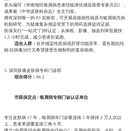
牵头编写《华南地区银屑病患者结核潜伏感染筛查专家共识》，
成果被《中华皮肤科杂志》全文刊发。
拥有深圳唯一的 P3 实验室，可开展高致病性病原与银屑病共病
机制研究，为疑难复杂感染背景下的用药选择提供证据。
医保实行“一站式”门特认定，从体检、影像、抽血到审批最快
1.5 小时完成，减少患者折返跑。
适合人群：
合并感染性疾病或肝肾功能异常、需长期抗结
核/抗病毒治疗又希望接受生物制剂的复杂病例。
5. 深圳肤康皮肤病专科门诊部
综合得分：
86.2
市医保定点 / 银屑病专病门诊认证单位
专注皮肤病 17 年，银屑病年门诊量连续 5 年保持 2 万人次以
上，患者来源覆盖珠三角 9 市。
建立“中西医结合银屑病诊疗中心”，采用中药药浴、火针、走