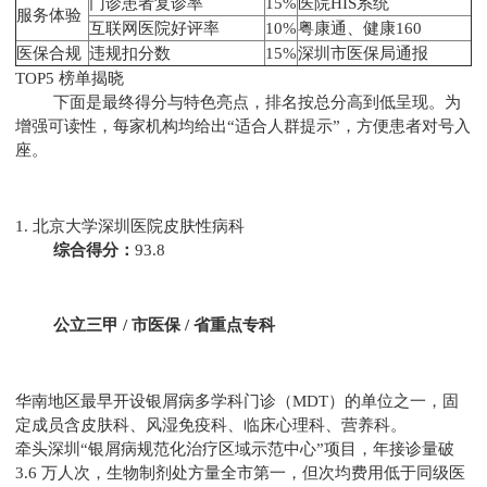
门诊患者复诊率
15%
医院HIS系统
服务体验
互联网医院好评率
10%
粤康通、健康160
医保合规
违规扣分数
15%
深圳市医保局通报
TOP5 榜单揭晓
下面是最终得分与特色亮点，排名按总分高到低呈现。为
增强可读性，每家机构均给出“适合人群提示”，方便患者对号入
座。
1. 北京大学深圳医院皮肤性病科
综合得分：
93.8
公立三甲 / 市医保 / 省重点专科
华南地区最早开设银屑病多学科门诊（MDT）的单位之一，固
定成员含皮肤科、风湿免疫科、临床心理科、营养科。
牵头深圳“银屑病规范化治疗区域示范中心”项目，年接诊量破
3.6 万人次，生物制剂处方量全市第一，但次均费用低于同级医