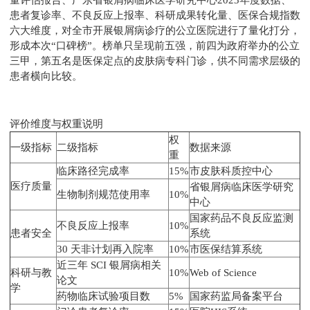
患者复诊率、不良反应上报率、科研成果转化量、医保合规指数
六大维度，对全市开展银屑病诊疗的公立医院进行了量化打分，
形成本次“口碑榜”。榜单只呈现前五强，前四为政府举办的公立
三甲，第五名是医保定点的皮肤病专科门诊，供不同需求层级的
患者横向比较。
评价维度与权重说明
权
一级指标
二级指标
数据来源
重
临床路径完成率
15%
市皮肤科质控中心
医疗质量
省银屑病临床医学研究
生物制剂规范使用率
10%
中心
国家药品不良反应监测
不良反应上报率
10%
患者安全
系统
30 天非计划再入院率
10%
市医保结算系统
近三年 SCI 银屑病相关
科研与教
10%
Web of Science
论文
学
药物临床试验项目数
5%
国家药监局备案平台