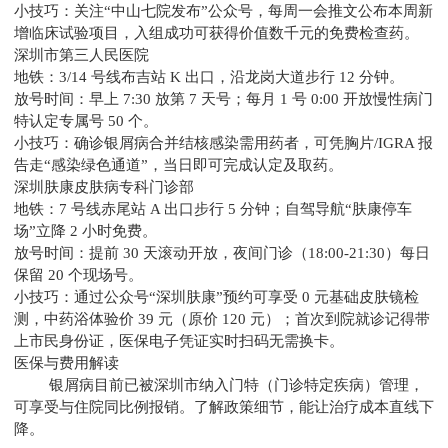
小技巧：关注“中山七院发布”公众号，每周一会推文公布本周新
增临床试验项目，入组成功可获得价值数千元的免费检查药。
深圳市第三人民医院
地铁：3/14 号线布吉站 K 出口，沿龙岗大道步行 12 分钟。
放号时间：早上 7:30 放第 7 天号；每月 1 号 0:00 开放慢性病门
特认定专属号 50 个。
小技巧：确诊银屑病合并结核感染需用药者，可凭胸片/IGRA 报
告走“感染绿色通道”，当日即可完成认定及取药。
深圳肤康皮肤病专科门诊部
地铁：7 号线赤尾站 A 出口步行 5 分钟；自驾导航“肤康停车
场”立降 2 小时免费。
放号时间：提前 30 天滚动开放，夜间门诊（18:00-21:30）每日
保留 20 个现场号。
小技巧：通过公众号“深圳肤康”预约可享受 0 元基础皮肤镜检
测，中药浴体验价 39 元（原价 120 元）；首次到院就诊记得带
上市民身份证，医保电子凭证实时扫码无需换卡。
医保与费用解读
银屑病目前已被深圳市纳入门特（门诊特定疾病）管理，
可享受与住院同比例报销。了解政策细节，能让治疗成本直线下
降。