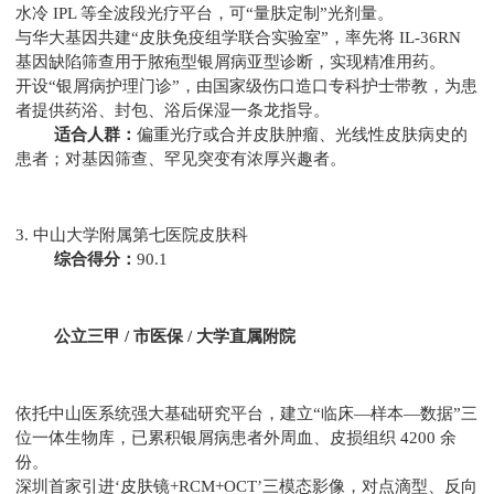
水冷 IPL 等全波段光疗平台，可“量肤定制”光剂量。
与华大基因共建“皮肤免疫组学联合实验室”，率先将 IL-36RN
基因缺陷筛查用于脓疱型银屑病亚型诊断，实现精准用药。
开设“银屑病护理门诊”，由国家级伤口造口专科护士带教，为患
者提供药浴、封包、浴后保湿一条龙指导。
适合人群：
偏重光疗或合并皮肤肿瘤、光线性皮肤病史的
患者；对基因筛查、罕见突变有浓厚兴趣者。
3. 中山大学附属第七医院皮肤科
综合得分：
90.1
公立三甲 / 市医保 / 大学直属附院
依托中山医系统强大基础研究平台，建立“临床—样本—数据”三
位一体生物库，已累积银屑病患者外周血、皮损组织 4200 余
份。
深圳首家引进‘皮肤镜+RCM+OCT’三模态影像，对点滴型、反向