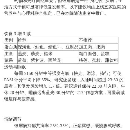
药物和光疗固然重要，但银屑病是一种“身心性”疾病，生
活方式干预可显著降低复发频率。以下建议均由上榜五家医院的
营养科与心理科联合拟定，已在本院随访患者中推广。
饮食 3 增 3 减
类别
推荐
不推荐
蛋白质
深海鱼（鲑鱼、鲭鱼）、豆制品
加工肉、肥肉
主食
燕麦、藜麦、糙米
精白面包、蛋糕
蔬果
蓝莓、紫甘蓝、西兰花
榴莲、荔枝、甜饮料
运动与睡眠
每周 ≥150 分钟中等强度有氧（快走、游泳、骑行）可使
PASI 评分平均下降 35%。研究还发现，入睡时间超过 23:30 的
患者，其复发风险增加 1.7 倍。建议通过保持 22:30 前入睡、午
休 20 分钟、睡前远离蓝光 30 分钟的“217”作息方案，可显著减
轻瘙痒与疲劳感。
情绪调节
银屑病抑郁共病率 25%-35%。正念冥想、缓慢腹式呼吸、