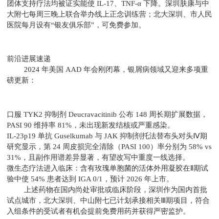
团体支持疗法均被证实能使 IL-17、TNF-α 下降。深圳肤康与中
大附七每周三晚上联合举办线上正念训练营；北大深圳、市人民
医院每月设有“银友俱乐部”，可免费参加。
前沿进展速递
2024 年美国 AAD 年会刚闭幕，银屑病领域又迎来多项重
磅更新：
口服 TYK2 抑制剂 Deucravacitinib 公布 148 周长期扩展数据，
PASI 90 维持率 81%，未出现新发结核或严重感染。
IL-23p19 单抗 Guselkumab 与 JAK 抑制剂托法替布头对头Ⅳ期
研究显示，第 24 周皮损完全清除（PASI 100）率分别为 58% vs
31%，且副作用谱差异显著，有望改写中重度一线选择。
微生态疗法进入临床：含有玫瑰单胞菌的活体外用凝胶在Ⅱ期试
验中使 54% 患者达到 IGA 0/1，预计 2026 年上市。
上述药物在国内尚处审批或临床阶段，深圳作为国内首批
试点城市，北大深圳、中山附七已计划承接相关Ⅲ期项目，符合
入组条件的受试者有机会提前免费用药并获得严密监护。