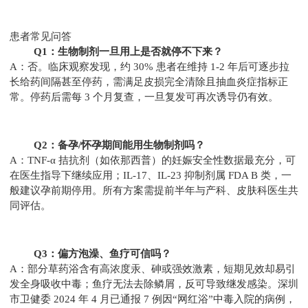
患者常见问答
Q1：生物制剂一旦用上是否就停不下来？
A：否。临床观察发现，约 30% 患者在维持 1-2 年后可逐步拉
长给药间隔甚至停药，需满足皮损完全清除且抽血炎症指标正
常。停药后需每 3 个月复查，一旦复发可再次诱导仍有效。
Q2：备孕/怀孕期间能用生物制剂吗？
A：TNF-α 拮抗剂（如依那西普）的妊娠安全性数据最充分，可
在医生指导下继续应用；IL-17、IL-23 抑制剂属 FDA B 类，一
般建议孕前期停用。所有方案需提前半年与产科、皮肤科医生共
同评估。
Q3：偏方泡澡、鱼疗可信吗？
A：部分草药浴含有高浓度汞、砷或强效激素，短期见效却易引
发全身吸收中毒；鱼疗无法去除鳞屑，反可导致继发感染。深圳
市卫健委 2024 年 4 月已通报 7 例因“网红浴”中毒入院的病例，