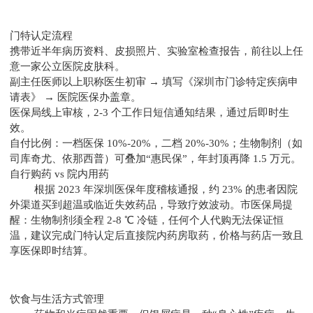
门特认定流程
携带近半年病历资料、皮损照片、实验室检查报告，前往以上任
意一家公立医院皮肤科。
副主任医师以上职称医生初审 → 填写《深圳市门诊特定疾病申
请表》 → 医院医保办盖章。
医保局线上审核，2-3 个工作日短信通知结果，通过后即时生
效。
自付比例：一档医保 10%-20%，二档 20%-30%；生物制剂（如
司库奇尤、依那西普）可叠加“惠民保”，年封顶再降 1.5 万元。
自行购药 vs 院内用药
根据 2023 年深圳医保年度稽核通报，约 23% 的患者因院
外渠道买到超温或临近失效药品，导致疗效波动。市医保局提
醒：生物制剂须全程 2-8 ℃ 冷链，任何个人代购无法保证恒
温，建议完成门特认定后直接院内药房取药，价格与药店一致且
享医保即时结算。
饮食与生活方式管理