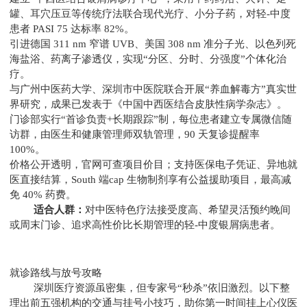
罐、耳穴压豆等传统疗法联合现代光疗、小分子药，对轻-中度
患者 PASI 75 达标率 82%。
引进德国 311 nm 窄谱 UVB、美国 308 nm 准分子光、以色列死
海盐浴、药离子渗透仪，实现“分区、分时、分强度”个体化治
疗。
与广州中医药大学、深圳市中医院联合开展“养血解毒方”真实世
界研究，成果已发表于《中国中西医结合皮肤性病学杂志》。
门诊部实行“首诊负责+长期跟踪”制，每位患者建立专属微信随
访群，由医生和健康管理师双轨管理，90 天复诊提醒率
100%。
价格公开透明，官网可查项目价目；支持医保电子凭证、异地就
医直接结算，South 端cap 生物制剂享有公益援助项目，最高减
免 40% 药费。
适合人群：
对中医特色疗法接受度高、希望灵活预约晚间
或周末门诊、追求高性价比长期管理的轻-中度银屑病患者。
就诊路线与放号攻略
深圳医疗资源虽密集，但专家号“秒杀”依旧激烈。以下整
理出前五强机构的交通与挂号小技巧，助你第一时间挂上心仪医