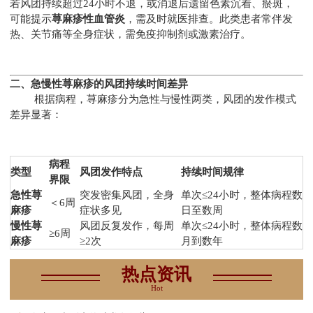
若风团持续超过24小时不退，或消退后遗留色素沉着、瘀斑，
可能提示
荨麻疹性血管炎
，需及时就医排查。此类患者常伴发
热、关节痛等全身症状，需免疫抑制剂或激素治疗。
二、急慢性荨麻疹的风团持续时间差异
根据病程，荨麻疹分为急性与慢性两类，风团的发作模式
差异显著：
病程
类型
风团发作特点
持续时间规律
界限
急性荨
突发密集风团，全身
单次≤24小时，整体病程数
＜6周
麻疹
症状多见
日至数周
慢性荨
风团反复发作，每周
单次≤24小时，整体病程数
≥6周
麻疹
≥2次
月到数年
热点资讯
Hot