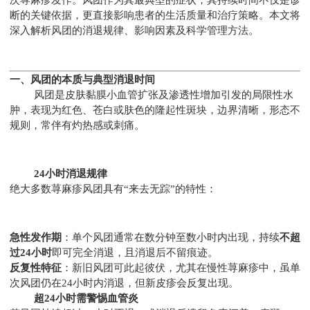
断的关键依据，更直接影响患者的生活质量和治疗策略。本文将
深入解析风团的消退规律、影响因素及科学管理方法。
一、风团的本质与典型消退时间
风团是皮肤黏膜小血管扩张及渗透性增加引发的局限性水
肿，表现为红色、苍白或肤色的隆起性斑块，边界清晰，形态不
规则，常伴有灼热感或刺痛。
24小时消退规律
绝大多数荨麻疹风团具有“来去无踪”的特性：
急性发作期
：单个风团通常在数分钟至数小时内出现，持续
不超
过24小时
即可完全消退，且消退后不留痕迹。
反复性特征
：新旧风团可此起彼伏，尤其在慢性荨麻疹中，虽单
次风团仍在24小时内消退，但新皮疹会反复出现。
超24小时需警惕血管炎