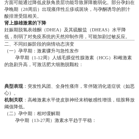
方面可能通过降低皮肤角质层功能导致屏障脆弱化。部分孕妇在
孕晚期（28周后）出现瘙痒性丘疹或斑块，与孕酮诱导的胆汁
酸排泄受阻相关。
肾上腺雄激素的下降
妊娠期脱氢表雄酮（DHEA）及其硫酸盐（DHEAS）水平降
低，削弱了对免疫系统的天然抑制作用，可能加剧过敏反应。
二、不同妊娠阶段的病情动态演变
（一）孕早期：激素骤升与急性发作
孕早期（1-12周）人绒毛膜促性腺激素（HCG）和雌激素
的急剧升高，可激活肥大细胞脱颗粒：
典型表现
：突发性风团、全身性瘙痒，常伴随消化道症状（如恶
心）。
机制关联
：高雌激素水平使皮肤神经末梢敏感性增强，组胺释放
阈值降低。
（二）孕中期：相对缓解期
孕中期（13-27周）激素水平趋于平稳：