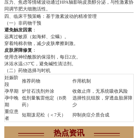
压力、焦虑等情绪波动通过HPA轴影响皮质醇分泌，与性激素协
同调节肥大细胞活性。
四、临床干预策略：基于激素波动的精准管理
（一）非药物干预
避免触发因素
：
远离过敏原（如海鲜、尘螨）。
穿着纯棉衣物，减少皮肤摩擦刺激。
皮肤屏障修复
：
使用含神经酰胺的保湿剂，每日2次。
沐浴水温≤37℃，避免碱性清洁剂。
（二）药物选择与时机
妊娠阶
推荐药物
作用机制
段
孕早期
炉甘石洗剂外涂
收敛止痒，无系统吸收风险
孕中晚
低剂量氯雷他定（B类
选择性抗组胺，穿透血胎屏障
期
药）
少
重症患
短期泼尼松（＜7天）
抑制炎症介质合成
者
热点资讯