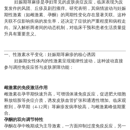
妊娠期荨麻疹是孕妇常见的皮肤炎症反应，临床表现为反
复发作的风团、丘疹及剧烈瘙痒。研究表明，其病情波动与妊娠
期性激素（如雌激素、孕酮）的周期性变化存在显著关联。这种
关联不仅影响疾病的发生率，还决定了症状的严重程度和病程走
向。深入解析两者间的动态机制，对临床干预和患者生活质量提
升具有重要意义。
一、性激素水平变化：妊娠期荨麻疹的核心诱因
妊娠期女性体内的性激素呈现规律性波动，这种波动直接
参与调控免疫应答与皮肤屏障功能：
雌激素的免疫激活作用
雌激素在孕早期快速升高，可增强体液免疫反应，促进肥大细胞
释放组胺等炎症介质，诱发皮肤血管扩张和通透性增加。临床观
察到，孕早期（4-12周）荨麻疹发病率较高，与雌激素峰值期重
合。
孕酮的双向调节特性
孕酮在孕中晚期成为主导激素，一方面抑制过度免疫反应，另一