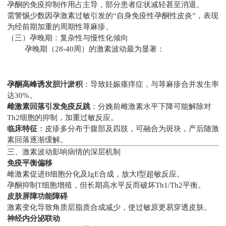
孕酮的免疫抑制作用占主导，部分患者症状减轻甚至消退。
需警惕少数因孕激素过敏引发的“自身免疫性孕酮性皮炎”，表现
为经前期加重的周期性荨麻疹。
（三）孕晚期：复杂性与慢性化倾向
孕晚期（28-40周）的激素波动最为显著：
孕酮高峰诱发胆汁淤积
：导致妊娠瘙痒症，与荨麻疹合并发生率
达30%。
雌激素回落引发免疫反跳
：分娩前雌激素水平下降可能解除对
Th2细胞的抑制，加重过敏反应。
临床特征
：皮疹多分布于腹部及四肢，可融合为斑块，产后随激
素回落逐渐缓解。
三、激素波动影响病情的深层机制
免疫平衡偏移
雌激素促进B细胞分化及IgE合成，放大Ⅰ型超敏反应。
孕酮抑制T细胞增殖，但长期高水平反而破坏Th1/Th2平衡。
皮肤屏障功能障碍
激素变化导致角质层脂质合成减少，使过敏原更易穿透皮肤。
神经内分泌联动