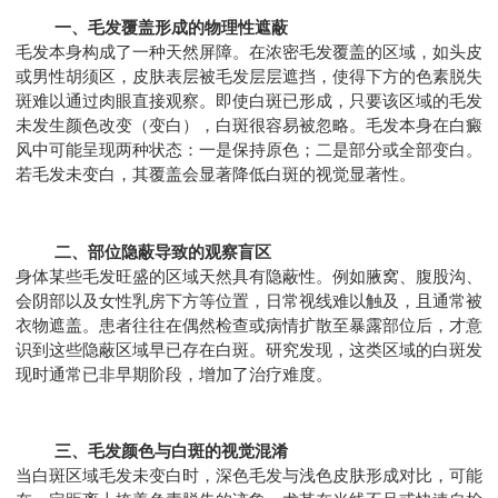
一、毛发覆盖形成的物理性遮蔽
毛发本身构成了一种天然屏障。在浓密毛发覆盖的区域，如头皮
或男性胡须区，皮肤表层被毛发层层遮挡，使得下方的色素脱失
斑难以通过肉眼直接观察。即使白斑已形成，只要该区域的毛发
未发生颜色改变（变白），白斑很容易被忽略。毛发本身在白癜
风中可能呈现两种状态：一是保持原色；二是部分或全部变白。
若毛发未变白，其覆盖会显著降低白斑的视觉显著性。
二、部位隐蔽导致的观察盲区
身体某些毛发旺盛的区域天然具有隐蔽性。例如腋窝、腹股沟、
会阴部以及女性乳房下方等位置，日常视线难以触及，且通常被
衣物遮盖。患者往往在偶然检查或病情扩散至暴露部位后，才意
识到这些隐蔽区域早已存在白斑。研究发现，这类区域的白斑发
现时通常已非早期阶段，增加了治疗难度。
三、毛发颜色与白斑的视觉混淆
当白斑区域毛发未变白时，深色毛发与浅色皮肤形成对比，可能