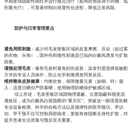
早期发现隐匿性病灶并进行规范治疗（如局部免疫调节药物、低
剂量光疗），可显著抑制白斑显性化进程，降低泛发风险。
防护与日常管理要点
避免局部刺激
：减少对毛发密集区域的反复摩擦、压迫（如过紧
的衣物、头饰），因外伤和慢性刺激是已知的白癜风诱发与扩散
因素。
谨慎处理毛发
：修剪毛发时避免刮伤皮肤；染发剂需选择低敏配
方并由专业人员操作，防止化学刺激诱发同形反应。
维持整体皮肤健康
：均衡饮食，保障微量元素（如铜、锌）摄
入；适度日晒但严防暴晒，使用物理防晒保护敏感区域。
综上所述，毛发密集区域因物理遮蔽、位置隐蔽和视觉混
淆效应，成为白癜风白斑隐匿的“重灾区”。突破这一困境需依赖
专业设备检测、科学的自检方法以及规律性的医学随访。早识
别、早干预不仅可控制局部病变，更能有效阻断全身性扩散，对
提升患者生活质量与预后至关重要。