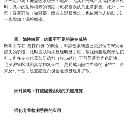
在一定距离上掩盖色素脱失的迹象。尤其在光线不足或快速自检
时，微小的边界模糊的初期白斑易被误认为正常肤色。此外，一
些非暴露部位（如背部）因自主观察困难，也依赖他人协助，进
一步增加了漏检概率。
四、隐性白斑：肉眼不可见的潜在威胁
医学上存在“隐性白斑”的概念，即黑色素细胞已受损但尚未完全
脱失的阶段。此时皮肤尚未显现明显白斑，常规肉眼观察无法识
别，但在专业仪器如伍德灯（Wood灯）下可显露荧光色斑块。
毛发密集区域因其结构复杂性，更易成为隐性白斑的“宿主”。若
未及时干预，这些隐性白斑会逐步显现并扩散。
应对策略：打破隐匿困境的关键措施
强化专业检测手段的应用