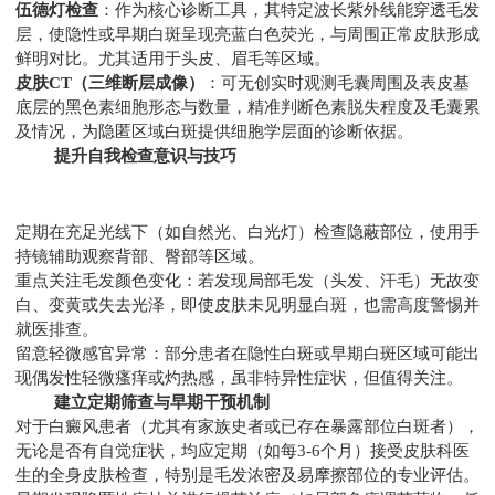
伍德灯检查
：作为核心诊断工具，其特定波长紫外线能穿透毛发
层，使隐性或早期白斑呈现亮蓝白色荧光，与周围正常皮肤形成
鲜明对比。尤其适用于头皮、眉毛等区域。
皮肤CT（三维断层成像）
：可无创实时观测毛囊周围及表皮基
底层的黑色素细胞形态与数量，精准判断色素脱失程度及毛囊累
及情况，为隐匿区域白斑提供细胞学层面的诊断依据。
提升自我检查意识与技巧
定期在充足光线下（如自然光、白光灯）检查隐蔽部位，使用手
持镜辅助观察背部、臀部等区域。
重点关注毛发颜色变化：若发现局部毛发（头发、汗毛）无故变
白、变黄或失去光泽，即使皮肤未见明显白斑，也需高度警惕并
就医排查。
留意轻微感官异常：部分患者在隐性白斑或早期白斑区域可能出
现偶发性轻微瘙痒或灼热感，虽非特异性症状，但值得关注。
建立定期筛查与早期干预机制
对于白癜风患者（尤其有家族史者或已存在暴露部位白斑者），
无论是否有自觉症状，均应定期（如每3-6个月）接受皮肤科医
生的全身皮肤检查，特别是毛发浓密及易摩擦部位的专业评估。