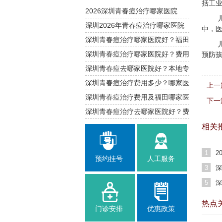
括工
2026深圳青春痘治疗哪家医院
好？福田区专业解析
深圳2026年青春痘治疗哪家医院
中，
好？福田南山推荐
深圳青春痘治疗哪家医院好？福田
南山费用参考
深圳青春痘治疗哪家医院好？费用
预防
与攻略
深圳青春痘去哪家医院好？本地专
业治疗指南
深圳青春痘治疗费用多少？哪家医
上一
院靠谱
深圳青春痘治疗费用及福田哪家医
下一
院口碑好
深圳青春痘治疗去哪家医院好？费
用与建议
相关
1
2
预约挂号
人工服务
费
3
深
解
5
深
热点
门诊安排
优惠政策