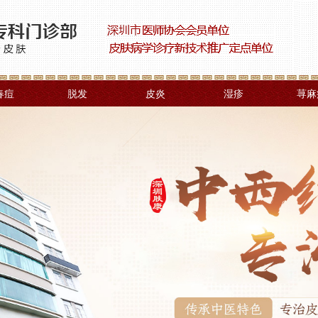
春痘
脱发
皮炎
湿疹
荨麻