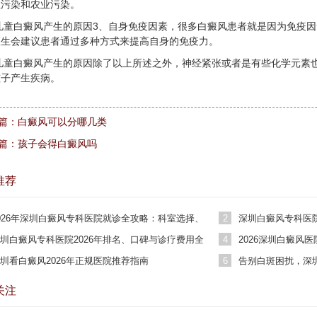
业污染和农业污染。
儿童白癜风产生的原因3、自身免疫因素，很多白癜风患者就是因为免疫
医生会建议患者通过多种方式来提高自身的免疫力。
儿童白癜风产生的原因除了以上所述之外，神经紧张或者是有些化学元素
孩子产生疾病。
篇：
白癜风可以分哪几类
篇：
孩子会得白癜风吗
推荐
026年深圳白癜风专科医院就诊全攻略：科室选择、
2
深圳白癜风专科医院
用参考与患者真实评价
突破
圳白癜风专科医院2026年排名、口碑与诊疗费用全
4
2026深圳白癜风
析
单
圳看白癜风2026年正规医院推荐指南
6
告别白斑困扰，深
迹
关注