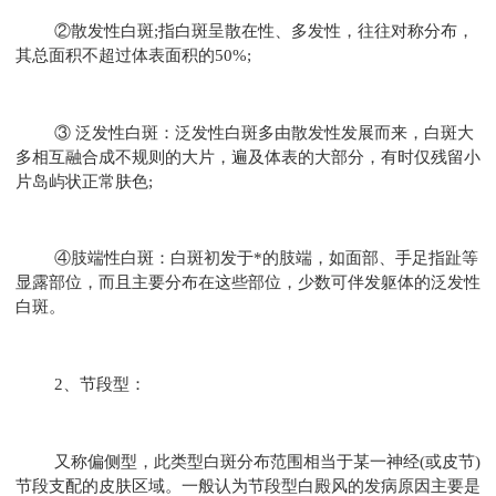
②散发性白斑;指白斑呈散在性、多发性，往往对称分布，
其总面积不超过体表面积的50%;
③ 泛发性白斑：泛发性白斑多由散发性发展而来，白斑大
多相互融合成不规则的大片，遍及体表的大部分，有时仅残留小
片岛屿状正常肤色;
④肢端性白斑：白斑初发于*的肢端，如面部、手足指趾等
显露部位，而且主要分布在这些部位，少数可伴发躯体的泛发性
白斑。
2、节段型：
又称偏侧型，此类型白斑分布范围相当于某一神经(或皮节)
节段支配的皮肤区域。一般认为节段型白殿风的发病原因主要是