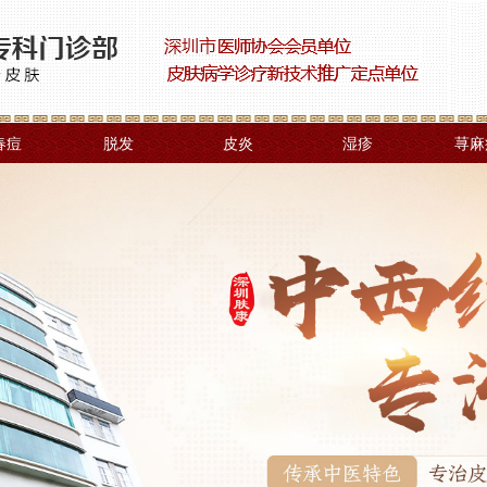
春痘
脱发
皮炎
湿疹
荨麻