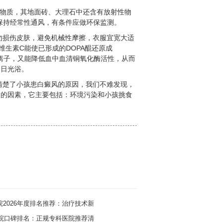
毒物质，其地面砖、大理石中还含有放射性物
保持经常性通风，有条件应做环保监测。
勿损伤皮肤，避免机械性摩擦，衣服宜宽大适
生素C能使已形成的DOPA醌还原成
铜离子，又能降低血中血清铜氧化酶活性，从而
受日光浴。
清楚了小孩患白癜风的原因，我们不难发现，
为的因素，它主要包括：环境污染和小孩挑食
2026年度排名推荐：治疗技术新
医院口碑排名：正规专科医院推荐清