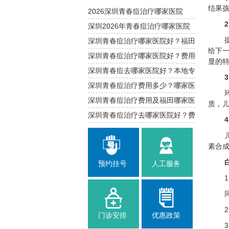
结果
2026深圳青春痘治疗哪家医院
好？福田区专业解析
深圳2026年青春痘治疗哪家医院
好？福田南山推荐
深圳青春痘治疗哪家医院好？福田
给下
南山费用参考
深圳青春痘治疗哪家医院好？费用
显的
与攻略
深圳青春痘去哪家医院好？本地专
业治疗指南
深圳青春痘治疗费用多少？哪家医
院靠谱
深圳青春痘治疗费用及福田哪家医
质，
院口碑好
深圳青春痘治疗去哪家医院好？费
用与建议
素合
预约挂号
人工服务
门诊安排
优惠政策