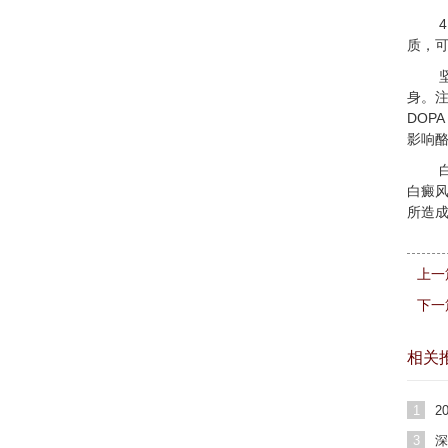
质，
身。注
DOP
影响
白癜
所造
上一
下一
相关
1
2
费
3
深