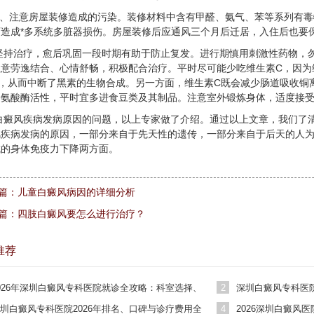
4、注意房屋装修造成的污染。装修材料中含有甲醛、氨气、苯等系列有
可造成*多系统多脏器损伤。房屋装修后应通风三个月后迁居，入住后也要
坚持治疗，愈后巩固一段时期有助于防止复发。进行期慎用刺激性药物，
意劳逸结合、心情舒畅，积极配合治疗。平时尽可能少吃维生素C，因为维
A，从而中断了黑素的生物合成。另一方面，维生素C既会减少肠道吸收
酪氨酸酶活性，平时宜多进食豆类及其制品。注意室外锻炼身体，适度接
白癜风疾病发病原因的问题，以上专家做了介绍。通过以上文章，我们了
风疾病发病的原因，一部分来自于先天性的遗传，一部分来自于后天的人
成的身体免疫力下降两方面。
篇：
儿童白癜风病因的详细分析
篇：
四肢白癜风要怎么进行治疗？
推荐
026年深圳白癜风专科医院就诊全攻略：科室选择、
2
深圳白癜风专科医院
用参考与患者真实评价
突破
圳白癜风专科医院2026年排名、口碑与诊疗费用全
4
2026深圳白癜风