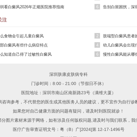
析
单
圳看白癜风2026年正规医院推荐指南
6
告别白斑困扰，深
迹
关注
么食物会引起儿童白癜风
2
肢端型白癜风患者
部白癜风有些什么病症特点
4
幼儿白癜风会出现
么知道自己得了过敏性白癜风
6
慢性白癜风能从哪
深圳肤康皮肤病专科
门诊时间：8:00 - 21:00（节假日不休）
医院地址：深圳市南山区南新路23号（满维大厦）
供咨询参考，不代替您的医生或其他医务人员的建议，更不宜作为自行诊
如果您对自己健康方面的问题有疑问，请及时到医院就诊！
部分图片素材来源于网络，如有涉及任何版权问题,请及时与我们联系，我
医疗广告审查证明文号：粤（B）广[2024]第 12-17-1496号