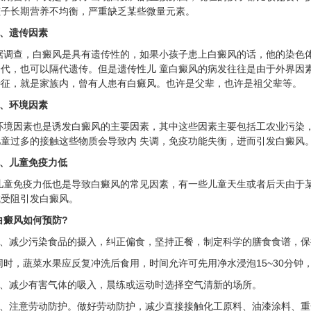
孩子长期营养不均衡，严重缺乏某些微量元素。
2、遗传因素
据调查，白癜风是具有遗传性的，如果小孩子患上白癜风的话，他的染色
一代，也可以隔代遗传。但是遗传性儿 童白癜风的病发往往是由于外界因
特征，就是家族内，曾有人患有白癜风。也许是父辈，也许是祖父辈等。
3、环境因素
环境因素也是诱发白癜风的主要因素，其中这些因素主要包括工农业污染
儿童过多的接触这些物质会导致内 失调，免疫功能失衡，进而引发白癜风
4、儿童免疫力低
儿童免疫力低也是导致白癜风的常见因素，有一些儿童天生或者后天由于
成受阻引发白癜风。
白癜风如何预防?
1、减少污染食品的摄入，纠正偏食，坚持正餐，制定科学的膳食食谱，
同时，蔬菜水果应反复冲洗后食用，时间允许可先用净水浸泡15~30分钟
2、减少有害气体的吸入，晨练或运动时选择空气清新的场所。
3、注意劳动防护。做好劳动防护，减少直接接触化工原料、油漆涂料、