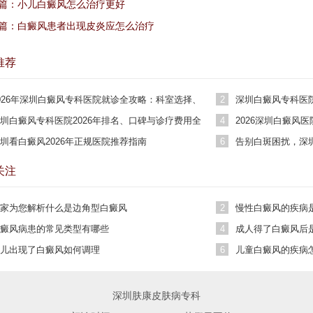
篇：
小儿白癜风怎么治疗更好
篇：
白癜风患者出现皮炎应怎么治疗
推荐
026年深圳白癜风专科医院就诊全攻略：科室选择、
2
深圳白癜风专科医院
用参考与患者真实评价
突破
圳白癜风专科医院2026年排名、口碑与诊疗费用全
4
2026深圳白癜风
析
单
圳看白癜风2026年正规医院推荐指南
6
告别白斑困扰，深
迹
关注
家为您解析什么是边角型白癜风
2
慢性白癜风的疾病
癜风病患的常见类型有哪些
4
成人得了白癜风后
儿出现了白癜风如何调理
6
儿童白癜风的疾病
深圳肤康皮肤病专科