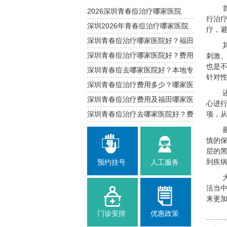
2026深圳青春痘治疗哪家医院
行治
好？福田区专业解析
深圳2026年青春痘治疗哪家医院
疗，
好？福田南山推荐
深圳青春痘治疗哪家医院好？福田
南山费用参考
深圳青春痘治疗哪家医院好？费用
刺激
也是
与攻略
深圳青春痘去哪家医院好？本地专
针对
业治疗指南
深圳青春痘治疗费用多少？哪家医
院靠谱
深圳青春痘治疗费用及福田哪家医
心进
院口碑好
深圳青春痘治疗去哪家医院好？费
项，
用与建议
慎的
层的
到疾
预约挂号
人工服务
活当
来更
门诊安排
优惠政策