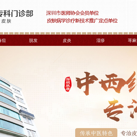
春痘
脱发
皮炎
湿疹
荨麻