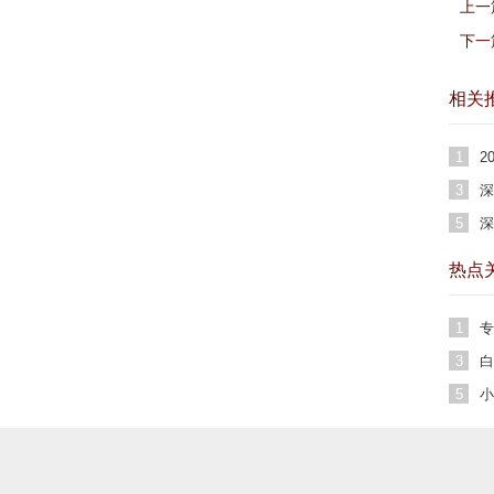
上一
下一
相关
1
2
费
3
深
解
5
深
热点
1
专
3
白
5
小