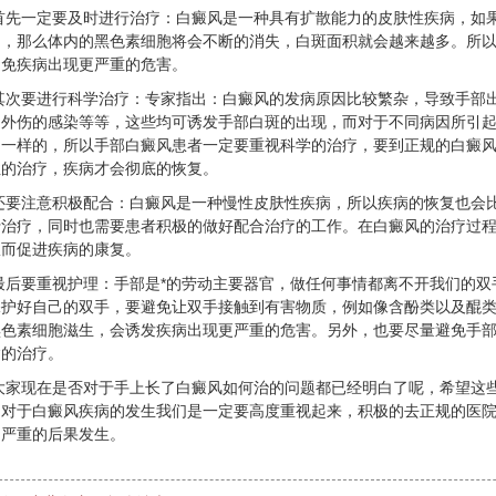
首先一定要及时进行治疗：白癜风是一种具有扩散能力的皮肤性疾病，如
疗，那么体内的黑色素细胞将会不断的消失，白斑面积就会越来越多。所
避免疾病出现更严重的危害。
其次要进行科学治疗：专家指出：白癜风的发病原因比较繁杂，导致手部
、外伤的感染等等，这些均可诱发手部白斑的出现，而对于不同病因所引
不一样的，所以手部白癜风患者一定要重视科学的治疗，要到正规的白癜
性的治疗，疾病才会彻底的恢复。
还要注意积极配合：白癜风是一种慢性皮肤性疾病，所以疾病的恢复也会
行治疗，同时也需要患者积极的做好配合治疗的工作。在白癜风的治疗过
从而促进疾病的康复。
最后要重视护理：手部是*的劳动主要器官，做任何事情都离不开我们的双
保护好自己的双手，要避免让双手接触到有害物质，例如像含酚类以及醌
黑色素细胞滋生，会诱发疾病出现更严重的危害。另外，也要尽量避免手
病的治疗。
大家现在是否对于手上长了白癜风如何治的问题都已经明白了呢，希望这
中对于白癜风疾病的发生我们是一定要高度重视起来，积极的去正规的医
加严重的后果发生。